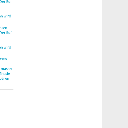
Der Ruf
en wird
ssen
Der Ruf
en wird
ssen
z massiv
 Gnade
hbären