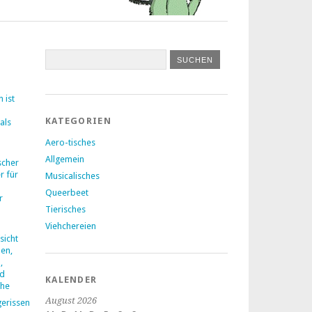
 ist
KATEGORIEN
als
Aero-tisches
Allgemein
ischer
r für
Musicalisches
Queerbeet
r
Tierisches
Viehchereien
icht
en,
,
nd
KALENDER
che
August 2026
gerissen