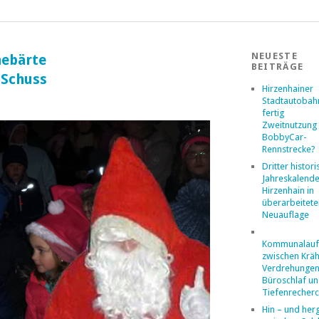
NEUESTE
hebärte
BEITRÄGE
 Schuss
Hirzenhainer
Stadtautobahn
fertig
Zweitnutzung 
BobbyCar-
Rennstrecke?
Dritter histor
Jahreskalende
Hirzenhain in
überarbeitete
Neuauflage
Kommunalaufs
zwischen Kräh
Verdrehungen
Büroschlaf u
Tiefenrecher
Hin – und her