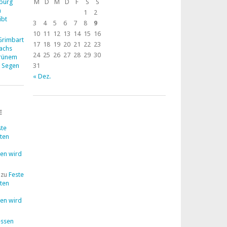
zburg
M
D
M
D
F
S
S
n
1
2
ibt
3
4
5
6
7
8
9
10
11
12
13
14
15
16
 Grimbart
17
18
19
20
21
22
23
Dachs
24
25
26
27
28
29
30
grünem
m Segen
31
« Dez.
E
ste
lten
en wird
zu
Feste
lten
en wird
ssen