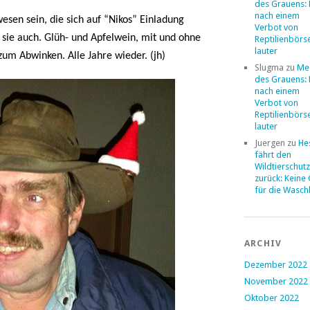
des Grauens: 
nach einem
sen sein, die sich auf “Nikos” Einladung
Verbot von
sie auch. Glüh- und Apfelwein, mit und ohne
Reptilienbörs
lauter
zum Abwinken. Alle Jahre wieder. (jh)
Slugma
zu
Me
des Grauens: 
nach einem
Verbot von
Reptilienbörs
lauter
Juergen
zu
He
fährt den
Wildtierschut
zurück: Keine
für die Wasc
ARCHIV
Dezember 2022
November 2022
Oktober 2022