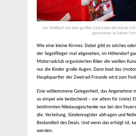
Der Weißbart mit dem großen Sack hatte alle Hände voll z
genommen zu haben. Foto:
Wie eine kleine Kirmes. Dabei gibt es solches oder
der Segelflieger mal abgesehen, im Höhendorf gar
Motorradclub organisierten Biker die weißen Kun
nur die Kinder große Augen. Dann boxt das (motor
Hauptquartier der Zweirad-Freunde wird zum Festge
Eine willkommene Gelegenheit, das Angenehme mit
so simpel wie bestechend – vor allem für (viele) El
bestimmten Nikolausgeschenke nur bei den Feuers
die. Verteilung, Sündenregister abfragen und Not
Bestandteil des Deals. Und wenn das erfolgt ist,
werden.