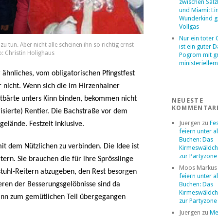
zwischen Sal
und Miami: Ei
Wunderkind g
Vollgas
Nur ein toter
u tun. Aber nicht alle scheinen ihn so richtig ernst
ist ein guter 
 Christin Holighaus
Pogrom mit 
ministerielle
 ähnliches, vom obligatorischen Pfingstfest
 nicht. Wenn sich die im Hirzenhainer
stbärte unters Kinn binden, bekommen nicht
NEUESTE
KOMMENTAR
isierte) Rentier. Die Bachstraße vor dem
Juergen
zu
Fe
lände. Festzelt inklusive.
feiern unter a
Buchen: Das
 dem Nützlichen zu verbinden. Die Idee ist
Kirmeswäldch
zur Partyzone
tern. Sie brauchen die für ihre Sprösslinge
Moos Markus
tuhl-Reitern abzugeben, den Rest besorgen
feiern unter a
Buchen: Das
ieren der Besserungsgelöbnisse sind da
Kirmeswäldch
 kann zum gemütlichen Teil übergegangen
zur Partyzone
Juergen
zu
Me