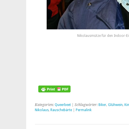
Nikolausmütze für den Indoor-Ei
Kategorien:
Queerbeet
| Schlagwörter:
Biker
,
Glühwein
,
Ki
Nikolaus
,
Rauschebärte
|
Permalink