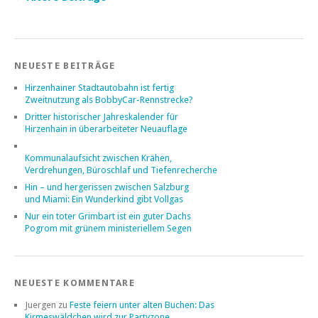
NEUESTE BEITRÄGE
Hirzenhainer Stadtautobahn ist fertig
Zweitnutzung als BobbyCar-Rennstrecke?
Dritter historischer Jahreskalender für
Hirzenhain in überarbeiteter Neuauflage
Kommunalaufsicht zwischen Krähen,
Verdrehungen, Büroschlaf und Tiefenrecherche
Hin – und hergerissen zwischen Salzburg
und Miami: Ein Wunderkind gibt Vollgas
Nur ein toter Grimbart ist ein guter Dachs
Pogrom mit grünem ministeriellem Segen
NEUESTE KOMMENTARE
Juergen
zu
Feste feiern unter alten Buchen: Das
Kirmeswäldchen wird zur Partyzone