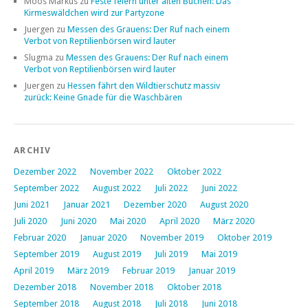
Moos Markus
zu
Feste feiern unter alten Buchen: Das
Kirmeswäldchen wird zur Partyzone
Juergen
zu
Messen des Grauens: Der Ruf nach einem
Verbot von Reptilienbörsen wird lauter
Slugma
zu
Messen des Grauens: Der Ruf nach einem
Verbot von Reptilienbörsen wird lauter
Juergen
zu
Hessen fährt den Wildtierschutz massiv
zurück: Keine Gnade für die Waschbären
ARCHIV
Dezember 2022
November 2022
Oktober 2022
September 2022
August 2022
Juli 2022
Juni 2022
Juni 2021
Januar 2021
Dezember 2020
August 2020
Juli 2020
Juni 2020
Mai 2020
April 2020
März 2020
Februar 2020
Januar 2020
November 2019
Oktober 2019
September 2019
August 2019
Juli 2019
Mai 2019
April 2019
März 2019
Februar 2019
Januar 2019
Dezember 2018
November 2018
Oktober 2018
September 2018
August 2018
Juli 2018
Juni 2018