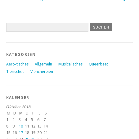
KATEGORIEN
Aero-tisches
Allgemein
Musicalisches
Queerbeet
Tierisches
Viehchereien
KALENDER
Oktober 2018
M
D
M
D
F
S
S
1
2
3
4
5
6
7
8
9
10
11
12
13
14
15
16
17
18
19
20
21