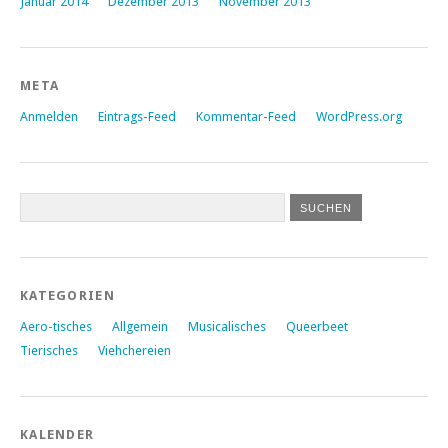
Januar 2014
Dezember 2013
November 2013
META
Anmelden
Eintrags-Feed
Kommentar-Feed
WordPress.org
KATEGORIEN
Aero-tisches
Allgemein
Musicalisches
Queerbeet
Tierisches
Viehchereien
KALENDER