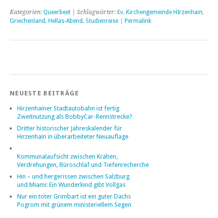
Kategorien:
Queerbeet
| Schlagwörter:
Ev. Kirchengemeinde HIrzenhain
,
Griechenland
,
Hellas-Abend
,
Studienreise
|
Permalink
NEUESTE BEITRÄGE
Hirzenhainer Stadtautobahn ist fertig
Zweitnutzung als BobbyCar-Rennstrecke?
Dritter historischer Jahreskalender für
Hirzenhain in überarbeiteter Neuauflage
Kommunalaufsicht zwischen Krähen,
Verdrehungen, Büroschlaf und Tiefenrecherche
Hin – und hergerissen zwischen Salzburg
und Miami: Ein Wunderkind gibt Vollgas
Nur ein toter Grimbart ist ein guter Dachs
Pogrom mit grünem ministeriellem Segen