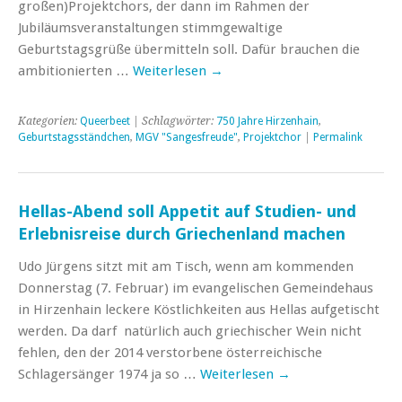
großen)Projektchors, der dann im Rahmen der
Jubiläumsveranstaltungen stimmgewaltige
Geburtstagsgrüße übermitteln soll. Dafür brauchen die
ambitionierten …
Weiterlesen
→
Kategorien:
Queerbeet
| Schlagwörter:
750 Jahre Hirzenhain
,
Geburtstagsständchen
,
MGV "Sangesfreude"
,
Projektchor
|
Permalink
Hellas-Abend soll Appetit auf Studien- und
Erlebnisreise durch Griechenland machen
Udo Jürgens sitzt mit am Tisch, wenn am kommenden
Donnerstag (7. Februar) im evangelischen Gemeindehaus
in Hirzenhain leckere Köstlichkeiten aus Hellas aufgetischt
werden. Da darf natürlich auch griechischer Wein nicht
fehlen, den der 2014 verstorbene österreichische
Schlagersänger 1974 ja so …
Weiterlesen
→