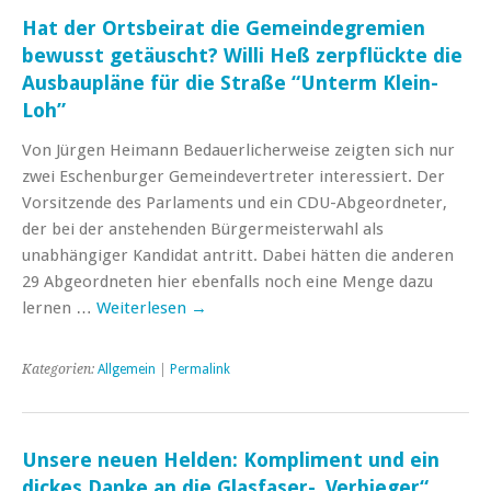
Hat der Ortsbeirat die Gemeindegremien
bewusst getäuscht? Willi Heß zerpflückte die
Ausbaupläne für die Straße “Unterm Klein-
Loh”
Von Jürgen Heimann Bedauerlicherweise zeigten sich nur
zwei Eschenburger Gemeindevertreter interessiert. Der
Vorsitzende des Parlaments und ein CDU-Abgeordneter,
der bei der anstehenden Bürgermeisterwahl als
unabhängiger Kandidat antritt. Dabei hätten die anderen
29 Abgeordneten hier ebenfalls noch eine Menge dazu
lernen …
Weiterlesen
→
Kategorien:
Allgemein
|
Permalink
Unsere neuen Helden: Kompliment und ein
dickes Danke an die Glasfaser-„Verbieger“