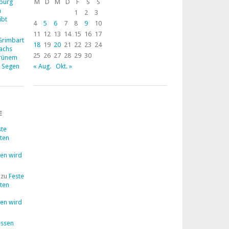
zburg
M
D
M
D
F
S
S
n
1
2
3
ibt
4
5
6
7
8
9
10
11
12
13
14
15
16
17
 Grimbart
18
19
20
21
22
23
24
Dachs
25
26
27
28
29
30
grünem
m Segen
« Aug.
Okt. »
E
ste
lten
en wird
zu
Feste
lten
en wird
ssen