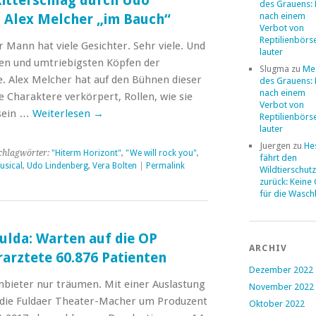
itterschlag durch Udo
des Grauens: 
nach einem
s Alex Melcher „im Bauch“
Verbot von
Reptilienbörs
Mann hat viele Gesichter. Sehr viele. Und
lauter
sten und umtriebigsten Köpfen der
Slugma
zu
Me
. Alex Melcher hat auf den Bühnen dieser
des Grauens: 
nach einem
 Charaktere verkörpert, Rollen, wie sie
Verbot von
 sein …
Weiterlesen
→
Reptilienbörs
lauter
Juergen
zu
He
chlagwörter:
"Hiterm Horizont"
,
"We will rock you"
,
fährt den
usical
,
Udo Lindenberg
,
Vera Bolten
|
Permalink
Wildtierschut
zurück: Keine
für die Wasc
lda: Warten auf die OP
ARCHIV
arztete 60.876 Patienten
Dezember 2022
bieter nur träumen. Mit einer Auslastung
November 2022
 die Fuldaer Theater-Macher um Produzent
Oktober 2022