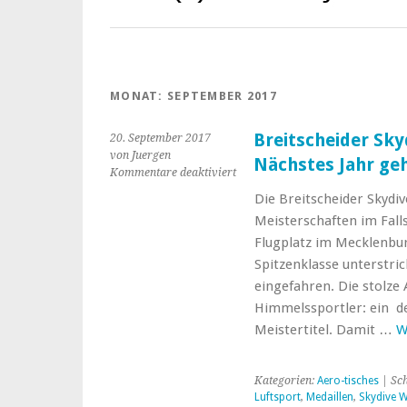
MONAT:
SEPTEMBER 2017
Breitscheider Sk
20. September 2017
von Juergen
Nächstes Jahr ge
für
Kommentare deaktiviert
Breitscheider
Die Breitscheider Skydi
Skydiver
Meisterschaften im Fal
sammelten
Medaillen
Flugplatz im Mecklenbur
Nächstes
Spitzenklasse unterstric
Jahr
eingefahren. Die stolze
geht’s
Himmelssportler: ein de
zur
WM
Meistertitel. Damit …
W
nach
Australien
Kategorien:
Aero-tisches
| Sc
Luftsport
,
Medaillen
,
Skydive 