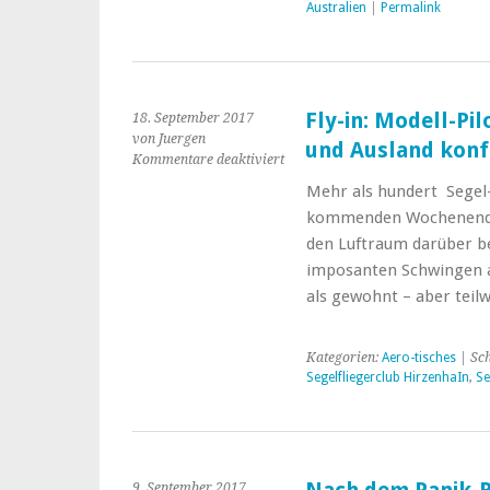
Australien
|
Permalink
Fly-in: Modell-Pi
18. September 2017
von Juergen
und Ausland konfe
für
Kommentare deaktiviert
Fly-
Mehr als hundert Segel
in:
kommenden Wochenende 
Modell-
Piloten
den Luftraum darüber be
aus
imposanten Schwingen a
dem
als gewohnt – aber teilw
In-
und
Ausland
Kategorien:
Aero-tisches
| Sc
konferieren
Segelfliegerclub HirzenhaIn
,
Se
in
Hirzenhain
9. September 2017