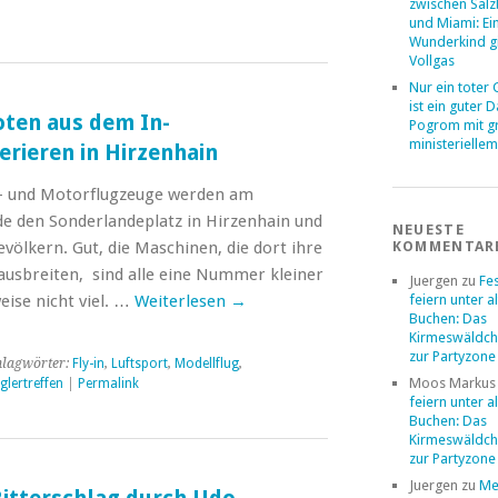
zwischen Sal
und Miami: Ei
Wunderkind g
Vollgas
Nur ein toter
ist ein guter 
loten aus dem In-
Pogrom mit 
ministerielle
rieren in Hirzenhain
- und Motorflugzeuge werden am
den Sonderlandeplatz in Hirzenhain und
NEUESTE
völkern. Gut, die Maschinen, die dort ihre
KOMMENTAR
usbreiten, sind alle eine Nummer kleiner
Juergen
zu
Fe
eise nicht viel. …
Weiterlesen
→
feiern unter a
Buchen: Das
Kirmeswäldch
zur Partyzone
hlagwörter:
Fly-in
,
Luftsport
,
Modellflug
,
Moos Markus
glertreffen
|
Permalink
feiern unter a
Buchen: Das
Kirmeswäldch
zur Partyzone
Juergen
zu
Me