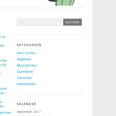
 ist
KATEGORIEN
als
Aero-tisches
Allgemein
ischer
r für
Musicalisches
Queerbeet
r
Tierisches
Viehchereien
icht
en,
,
nd
KALENDER
che
September 2017
gerissen