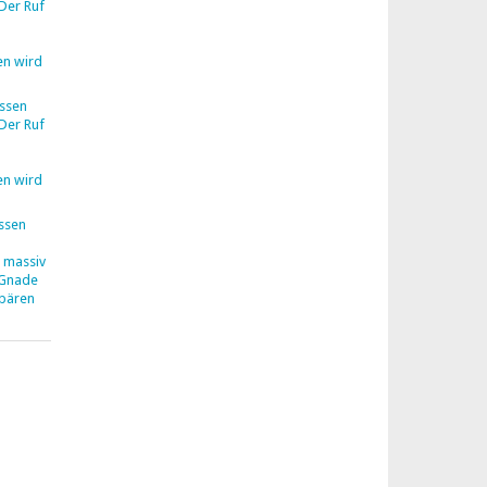
Der Ruf
en wird
ssen
Der Ruf
en wird
ssen
z massiv
 Gnade
hbären