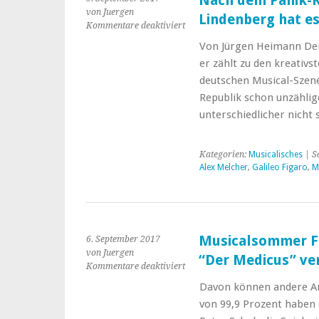
Nach dem Panik-R
von Juergen
Lindenberg hat e
für
Kommentare deaktiviert
Nach
Von Jürgen Heimann Der 
dem
er zählt zu den kreativ
Panik-
Ritterschlag
deutschen Musical-Szene
durch
Republik schon unzählige
Udo
unterschiedlicher nicht
Lindenberg
hat
es
Kategorien:
Musicalisches
| S
Alex
Alex Melcher
,
Galileo Figaro
,
M
Melcher
„im
Bauch“
Musicalsommer Fu
6. September 2017
von Juergen
“Der Medicus” ver
für
Kommentare deaktiviert
Musicalsommer
Davon können andere An
Fulda:
von 99,9 Prozent haben
Warten