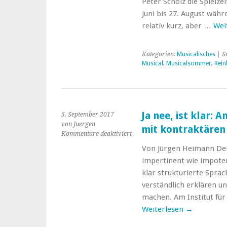
auf
Peter Scholz die Spielze
die
Juni bis 27. August wä
OP
relativ kurz, aber …
Wei
“Der
Medicus”
verarztete
Kategorien:
Musicalisches
| S
60.876
Musical
,
Musicalsommer
,
Rei
Patienten
Ja nee, ist klar: A
5. September 2017
von Juergen
mit kontraktären
für
Kommentare deaktiviert
Ja
Von Jürgen Heimann Der
nee,
impertinent wie impotent
ist
klar:
klar strukturierte Spr
Antiserielle
verständlich erklären u
Duktilitäten
machen. Am Institut für
mit
Weiterlesen
→
kontraktären
Induktanzprämissen