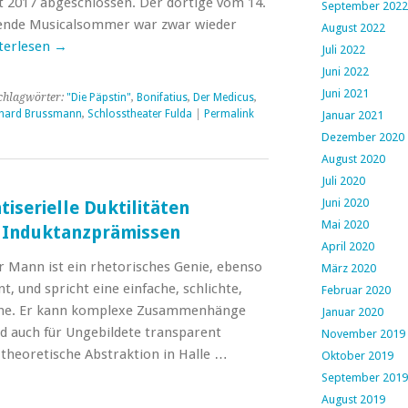
it 2017 abgeschlossen. Der dortige vom 14.
September 2022
hrende Musicalsommer war zwar wieder
August 2022
terlesen
→
Juli 2022
Juni 2022
Juni 2021
chlagwörter:
"Die Päpstin"
,
Bonifatius
,
Der Medicus
,
nhard Brussmann
,
Schlosstheater Fulda
|
Permalink
Januar 2021
Dezember 2020
August 2020
Juli 2020
Juni 2020
ntiserielle Duktilitäten
Mai 2020
 Induktanzprämissen
April 2020
 Mann ist ein rhetorisches Genie, ebenso
März 2020
, und spricht eine einfache, schlichte,
Februar 2020
ache. Er kann komplexe Zusammenhänge
Januar 2020
nd auch für Ungebildete transparent
November 2019
 theoretische Abstraktion in Halle …
Oktober 2019
September 2019
August 2019