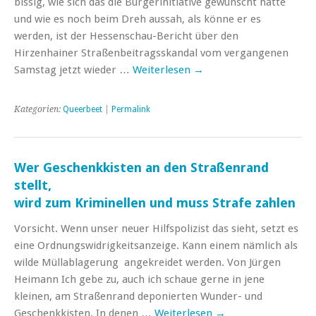
bissig, wie sich das die Bürgerinitiative gewünscht hätte
und wie es noch beim Dreh aussah, als könne er es
werden, ist der Hessenschau-Bericht über den
Hirzenhainer Straßenbeitragsskandal vom vergangenen
Samstag jetzt wieder …
Weiterlesen
→
Kategorien:
Queerbeet
|
Permalink
Wer Geschenkkisten an den Straßenrand
stellt,
wird zum Kriminellen und muss Strafe zahlen
Vorsicht. Wenn unser neuer Hilfspolizist das sieht, setzt es
eine Ordnungswidrigkeitsanzeige. Kann einem nämlich als
wilde Müllablagerung angekreidet werden. Von Jürgen
Heimann Ich gebe zu, auch ich schaue gerne in jene
kleinen, am Straßenrand deponierten Wunder- und
Geschenkkisten. In denen …
Weiterlesen
→