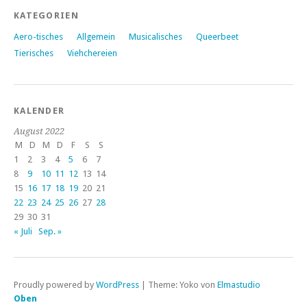
KATEGORIEN
Aero-tisches
Allgemein
Musicalisches
Queerbeet
Tierisches
Viehchereien
KALENDER
August 2022
M
D
M
D
F
S
S
1
2
3
4
5
6
7
8
9
10
11
12
13
14
15
16
17
18
19
20
21
22
23
24
25
26
27
28
29
30
31
« Juli
Sep. »
Proudly powered by
WordPress
|
Theme: Yoko von
Elmastudio
Oben