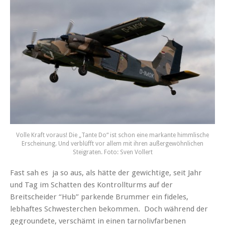
Volle Kraft voraus! Die „Tante Do“ ist schon eine markante himmlische
Erscheinung. Und verblüfft vor allem mit ihren außergewöhnlichen
Steigraten. Foto: Sven Vollert
Fast sah es ja so aus, als hätte der gewichtige, seit Jahr
und Tag im Schatten des Kontrollturms auf der
Breitscheider “Hub” parkende Brummer ein fideles,
lebhaftes Schwesterchen bekommen. Doch während der
gegroundete, verschämt in einen tarnolivfarbenen