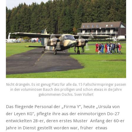
Nicht drängeln. Es ist genug Platz für alle da. 15 Fallschirmspringer passen
in den voluminösen Bauch des prolligen und schon etwas in die Jahre
gekommenen Oschis. Sven Vollert
Das fliegende Personal der „Firma Y“, heute „Ursula von
der Leyen KG“, pflegte ihre aus der einmotorigen Do-27
entwickelten 28-er, deren erstes Muster Anfang der 60-er
Jahre in Dienst gestellt worden war, früher etwas