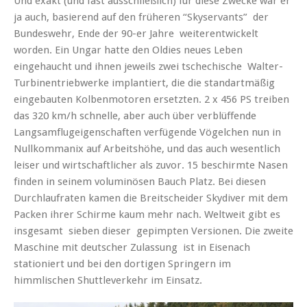
Und exakt (und fast ausschließlich) für diese Zwecke war er
ja auch, basierend auf den früheren “Skyservants” der
Bundeswehr, Ende der 90-er Jahre weiterentwickelt
worden. Ein Ungar hatte den Oldies neues Leben
eingehaucht und ihnen jeweils zwei tschechische Walter-
Turbinentriebwerke implantiert, die die standartmäßig
eingebauten Kolbenmotoren ersetzten. 2 x 456 PS treiben
das 320 km/h schnelle, aber auch über verblüffende
Langsamflugeigenschaften verfügende Vögelchen nun in
Nullkommanix auf Arbeitshöhe, und das auch wesentlich
leiser und wirtschaftlicher als zuvor. 15 beschirmte Nasen
finden in seinem voluminösen Bauch Platz. Bei diesen
Durchlaufraten kamen die Breitscheider Skydiver mit dem
Packen ihrer Schirme kaum mehr nach. Weltweit gibt es
insgesamt sieben dieser gepimpten Versionen. Die zweite
Maschine mit deutscher Zulassung ist in Eisenach
stationiert und bei den dortigen Springern im
himmlischen Shuttleverkehr im Einsatz.