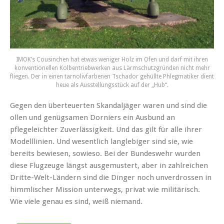
IMOK’s Cousinchen hat etwas weniger Holz im Ofen und darf mit ihren
konventionellen Kolbentriebwerken aus Lärmschutzgründen nicht mehr
fliegen. Der in einen tarnolivfarbenen Tschador gehüllte Phlegmatiker dient
heue als Ausstellungsstück auf der „Hub“.
Gegen den überteuerten Skandaljäger waren und sind die
ollen und genügsamen Dorniers ein Ausbund an
pflegeleichter Zuverlässigkeit. Und das gilt für alle ihrer
Modelllinien. Und wesentlich langlebiger sind sie, wie
bereits bewiesen, sowieso. Bei der Bundeswehr wurden
diese Flugzeuge längst ausgemustert, aber in zahlreichen
Dritte-Welt-Ländern sind die Dinger noch unverdrossen in
himmlischer Mission unterwegs, privat wie militärisch.
Wie viele genau es sind, weiß niemand.