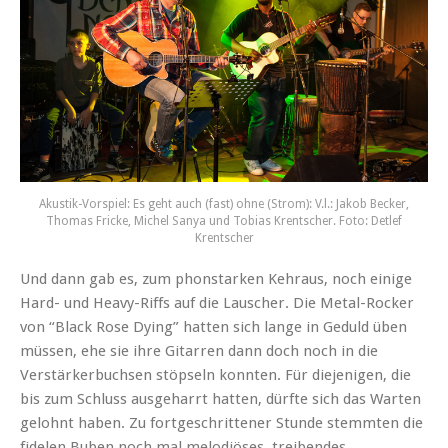
Akustik-Vorspiel: Es geht auch (fast) ohne (Strom): V.l.: Jakob Becker,
Thomas Fricke, Michel Sanya und Tobias Krentscher. Foto: Detlef
Krentscher
Und dann gab es, zum phonstarken Kehraus, noch einige
Hard- und Heavy-Riffs auf die Lauscher. Die Metal-Rocker
von “Black Rose Dying” hatten sich lange in Geduld üben
müssen, ehe sie ihre Gitarren dann doch noch in die
Verstärkerbuchsen stöpseln konnten. Für diejenigen, die
bis zum Schluss ausgeharrt hatten, dürfte sich das Warten
gelohnt haben. Zu fortgeschrittener Stunde stemmten die
fidelen Buben noch mal melodiöses, treibendes