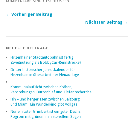
KOMMENTARE SIND GESCHLOSSEN.
← Vorheriger Beitrag
Nächster Beitrag →
NEUESTE BEITRÄGE
Hirzenhainer Stadtautobahn ist fertig
Zweitnutzung als BobbyCar-Rennstrecke?
Dritter historischer Jahreskalender für
Hirzenhain in überarbeiteter Neuauflage
Kommunalaufsicht zwischen Krähen,
Verdrehungen, Büroschlaf und Tiefenrecherche
Hin – und hergerissen zwischen Salzburg
und Miami: Ein Wunderkind gibt Vollgas
Nur ein toter Grimbart ist ein guter Dachs
Pogrom mit grünem ministeriellem Segen