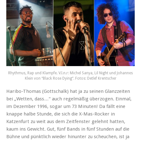
Rhythmus, Rap und Klampfe. V.l.n.r: Michel Sanya, Lil Night und Johannes
Klein von “Black Rose Dying”. Fotos: Detlef Krentscher
Haribo-Thomas (Gottschalk) hat ja zu seinen Glanzzeiten
bei „Wetten, dass…“ auch regelmäßig überzogen. Einmal,
im Dezember 1996, sogar um 73 Minuten! Da fällt eine
knappe halbe Stunde, die sich die X-Mas-Rocker in
Katzenfurt zu weit aus dem Zeitfenster gelehnt hatten,
kaum ins Gewicht. Gut, fünf Bands in fünf Stunden auf die
Bühne und pünktlich wieder hinunter zu scheuchen, ist ja