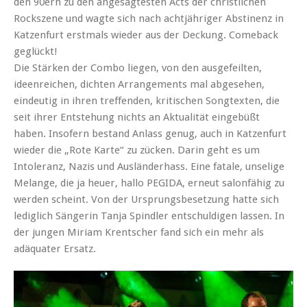
den 90ern zu den angesagtesten Acts der christlichen
Rockszene und wagte sich nach achtjähriger Abstinenz in
Katzenfurt erstmals wieder aus der Deckung. Comeback
geglückt!
Die Stärken der Combo liegen, von den ausgefeilten,
ideenreichen, dichten Arrangements mal abgesehen,
eindeutig in ihren treffenden, kritischen Songtexten, die
seit ihrer Entstehung nichts an Aktualität eingebüßt
haben. Insofern bestand Anlass genug, auch in Katzenfurt
wieder die „Rote Karte“ zu zücken. Darin geht es um
Intoleranz, Nazis und Ausländerhass. Eine fatale, unselige
Melange, die ja heuer, hallo PEGIDA, erneut salonfähig zu
werden scheint. Von der Ursprungsbesetzung hatte sich
lediglich Sängerin Tanja Spindler entschuldigen lassen. In
der jungen Miriam Krentscher fand sich ein mehr als
adäquater Ersatz.