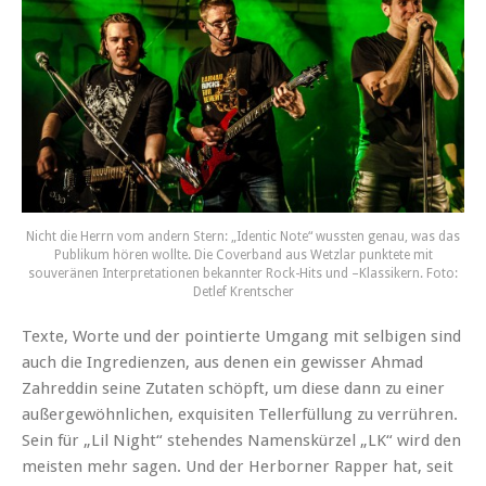
Nicht die Herrn vom andern Stern: „Identic Note“ wussten genau, was das
Publikum hören wollte. Die Coverband aus Wetzlar punktete mit
souveränen Interpretationen bekannter Rock-Hits und –Klassikern. Foto:
Detlef Krentscher
Texte, Worte und der pointierte Umgang mit selbigen sind
auch die Ingredienzen, aus denen ein gewisser Ahmad
Zahreddin seine Zutaten schöpft, um diese dann zu einer
außergewöhnlichen, exquisiten Tellerfüllung zu verrühren.
Sein für „Lil Night“ stehendes Namenskürzel „LK“ wird den
meisten mehr sagen. Und der Herborner Rapper hat, seit