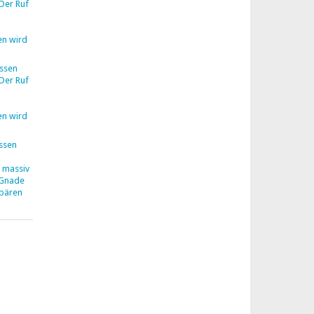
Der Ruf
en wird
ssen
Der Ruf
en wird
ssen
z massiv
 Gnade
hbären