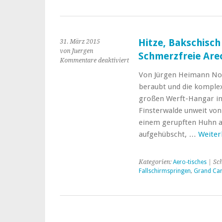
Hitze, Bakschisch
31. März 2015
von Juergen
Schmerzfreie Are
für
Kommentare deaktiviert
Hitze,
Von Jürgen Heimann Noc
Bakschisch
beraubt und die komplex
und
Skorpione
großen Werft-Hangar in 
Schmerzfreie
Finsterwalde unweit von
Areo-
einem gerupften Huhn a
Freaks
aufgehübscht, …
Weiter
am
Limit
Kategorien:
Aero-tisches
| Sc
Fallschirmspringen
,
Grand Ca