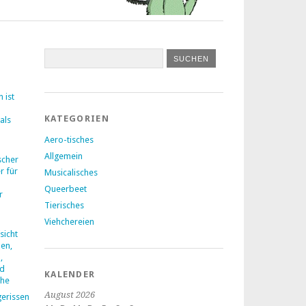
 ist
KATEGORIEN
als
Aero-tisches
Allgemein
ischer
r für
Musicalisches
Queerbeet
r
Tierisches
Viehchereien
icht
en,
,
nd
KALENDER
che
August 2026
gerissen