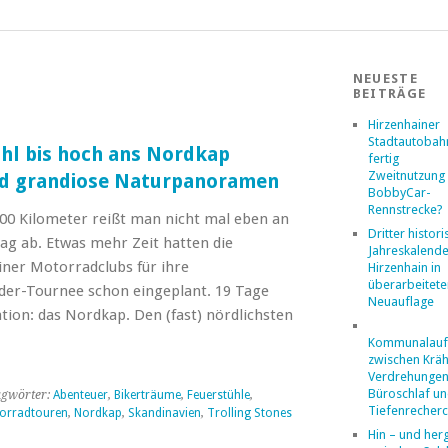
NEUESTE
BEITRÄGE
Hirzenhainer
Stadtautobahn
hl bis hoch ans Nordkap
fertig
Zweitnutzung 
nd grandiose Naturpanoramen
BobbyCar-
Rennstrecke?
00 Kilometer reißt man nicht mal eben an
Dritter histor
g ab. Etwas mehr Zeit hatten die
Jahreskalende
iner Motorradclubs für ihre
Hirzenhain in
überarbeitete
der-Tournee schon eingeplant. 19 Tage
Neuauflage
tion: das Nordkap. Den (fast) nördlichsten
Kommunalaufs
zwischen Kräh
Verdrehungen
Büroschlaf u
agwörter:
Abenteuer
,
Bikerträume
,
Feuerstühle
,
Tiefenrecher
orradtouren
,
Nordkap
,
Skandinavien
,
Trolling Stones
Hin – und her