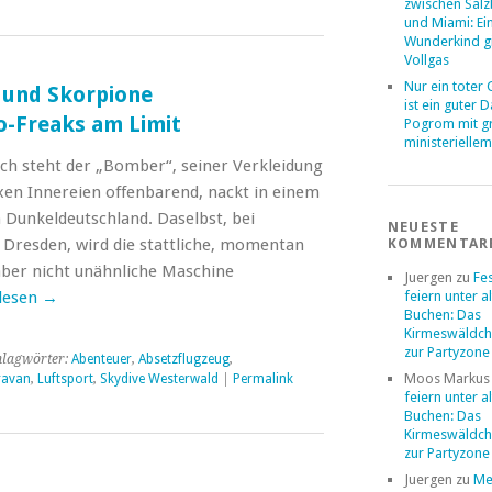
zwischen Sal
und Miami: Ei
Wunderkind g
Vollgas
Nur ein toter
 und Skorpione
ist ein guter 
o-Freaks am Limit
Pogrom mit 
ministerielle
h steht der „Bomber“, seiner Verkleidung
en Innereien offenbarend, nackt in einem
Dunkeldeutschland. Daselbst, bei
NEUESTE
 Dresden, wird die stattliche, momentan
KOMMENTAR
ber nicht unähnliche Maschine
Juergen
zu
Fe
lesen
→
feiern unter a
Buchen: Das
Kirmeswäldch
zur Partyzone
hlagwörter:
Abenteuer
,
Absetzflugzeug
,
Moos Markus
ravan
,
Luftsport
,
Skydive Westerwald
|
Permalink
feiern unter a
Buchen: Das
Kirmeswäldch
zur Partyzone
Juergen
zu
Me