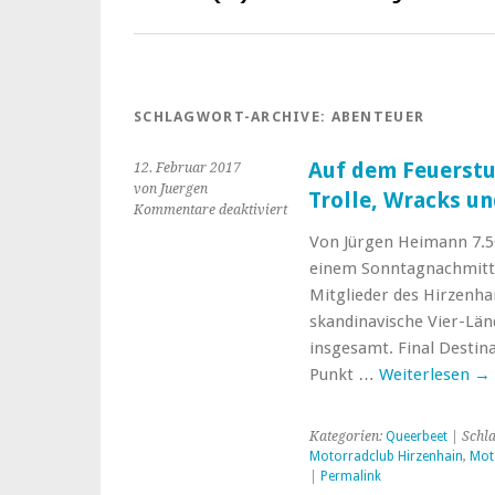
SCHLAGWORT-ARCHIVE:
ABENTEUER
Auf dem Feuerstu
12. Februar 2017
von Juergen
Trolle, Wracks u
für
Kommentare deaktiviert
Auf
Von Jürgen Heimann 7.5
dem
einem Sonntagnachmitta
Feuerstuhl
bis
Mitglieder des Hirzenha
hoch
skandinavische Vier-Län
ans
insgesamt. Final Destina
Nordkap
Punkt …
Weiterlesen
→
Trolle,
Wracks
und
Kategorien:
Queerbeet
| Schl
grandiose
Motorradclub Hirzenhain
,
Mot
Naturpanoramen
|
Permalink