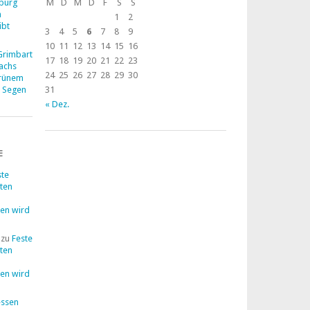
zburg
M
D
M
D
F
S
S
n
1
2
ibt
3
4
5
6
7
8
9
10
11
12
13
14
15
16
 Grimbart
17
18
19
20
21
22
23
Dachs
24
25
26
27
28
29
30
grünem
m Segen
31
« Dez.
E
ste
lten
en wird
zu
Feste
lten
en wird
ssen