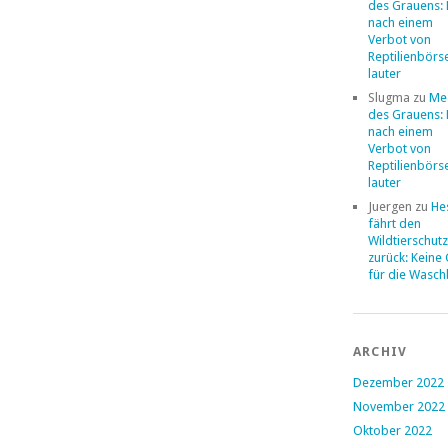
des Grauens: 
nach einem
Verbot von
Reptilienbörs
lauter
Slugma
zu
Me
des Grauens: 
nach einem
Verbot von
Reptilienbörs
lauter
Juergen
zu
He
fährt den
Wildtierschut
zurück: Keine
für die Wasc
ARCHIV
Dezember 2022
November 2022
Oktober 2022