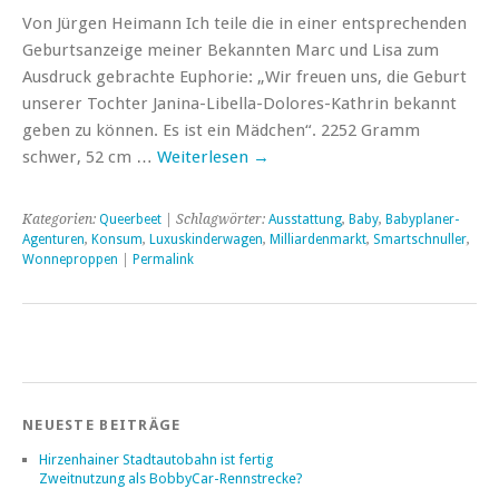
Von Jürgen Heimann Ich teile die in einer entsprechenden
Geburtsanzeige meiner Bekannten Marc und Lisa zum
Ausdruck gebrachte Euphorie: „Wir freuen uns, die Geburt
unserer Tochter Janina-Libella-Dolores-Kathrin bekannt
geben zu können. Es ist ein Mädchen“. 2252 Gramm
schwer, 52 cm …
Weiterlesen
→
Kategorien:
Queerbeet
| Schlagwörter:
Ausstattung
,
Baby
,
Babyplaner-
Agenturen
,
Konsum
,
Luxuskinderwagen
,
Milliardenmarkt
,
Smartschnuller
,
Wonneproppen
|
Permalink
NEUESTE BEITRÄGE
Hirzenhainer Stadtautobahn ist fertig
Zweitnutzung als BobbyCar-Rennstrecke?