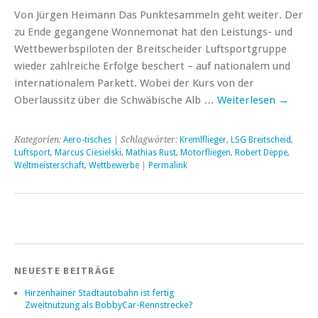
Von Jürgen Heimann Das Punktesammeln geht weiter. Der
zu Ende gegangene Wonnemonat hat den Leistungs- und
Wettbewerbspiloten der Breitscheider Luftsportgruppe
wieder zahlreiche Erfolge beschert – auf nationalem und
internationalem Parkett. Wobei der Kurs von der
Oberlaussitz über die Schwäbische Alb …
Weiterlesen
→
Kategorien:
Aero-tisches
| Schlagwörter:
Kremlflieger
,
LSG Breitscheid
,
Luftsport
,
Marcus Ciesielski
,
Mathias Rust
,
Motorfliegen
,
Robert Deppe
,
Weltmeisterschaft
,
Wettbewerbe
|
Permalink
NEUESTE BEITRÄGE
Hirzenhainer Stadtautobahn ist fertig
Zweitnutzung als BobbyCar-Rennstrecke?