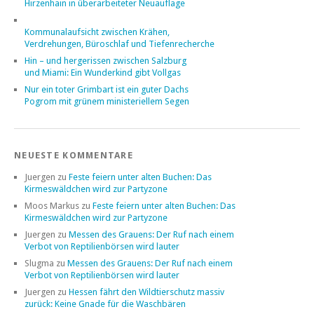
Hirzenhain in überarbeiteter Neuauflage
Kommunalaufsicht zwischen Krähen,
Verdrehungen, Büroschlaf und Tiefenrecherche
Hin – und hergerissen zwischen Salzburg
und Miami: Ein Wunderkind gibt Vollgas
Nur ein toter Grimbart ist ein guter Dachs
Pogrom mit grünem ministeriellem Segen
NEUESTE KOMMENTARE
Juergen
zu
Feste feiern unter alten Buchen: Das
Kirmeswäldchen wird zur Partyzone
Moos Markus
zu
Feste feiern unter alten Buchen: Das
Kirmeswäldchen wird zur Partyzone
Juergen
zu
Messen des Grauens: Der Ruf nach einem
Verbot von Reptilienbörsen wird lauter
Slugma
zu
Messen des Grauens: Der Ruf nach einem
Verbot von Reptilienbörsen wird lauter
Juergen
zu
Hessen fährt den Wildtierschutz massiv
zurück: Keine Gnade für die Waschbären