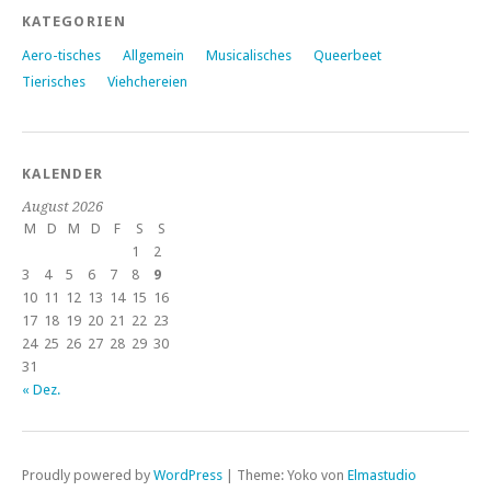
KATEGORIEN
Aero-tisches
Allgemein
Musicalisches
Queerbeet
Tierisches
Viehchereien
KALENDER
August 2026
M
D
M
D
F
S
S
1
2
3
4
5
6
7
8
9
10
11
12
13
14
15
16
17
18
19
20
21
22
23
24
25
26
27
28
29
30
31
« Dez.
Proudly powered by
WordPress
|
Theme: Yoko von
Elmastudio