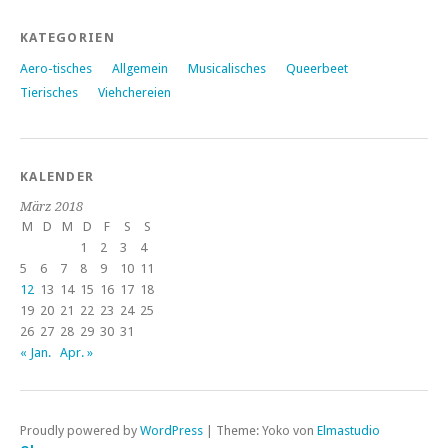
KATEGORIEN
Aero-tisches
Allgemein
Musicalisches
Queerbeet
Tierisches
Viehchereien
KALENDER
März 2018
M
D
M
D
F
S
S
1
2
3
4
5
6
7
8
9
10
11
12
13
14
15
16
17
18
19
20
21
22
23
24
25
26
27
28
29
30
31
« Jan.
Apr. »
Proudly powered by
WordPress
|
Theme: Yoko von
Elmastudio