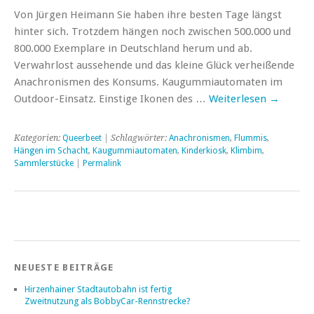
Von Jürgen Heimann Sie haben ihre besten Tage längst
hinter sich. Trotzdem hängen noch zwischen 500.000 und
800.000 Exemplare in Deutschland herum und ab.
Verwahrlost aussehende und das kleine Glück verheißende
Anachronismen des Konsums. Kaugummiautomaten im
Outdoor-Einsatz. Einstige Ikonen des …
Weiterlesen
→
Kategorien:
Queerbeet
| Schlagwörter:
Anachronismen
,
Flummis
,
Hängen im Schacht
,
Kaugummiautomaten
,
Kinderkiosk
,
Klimbim
,
Sammlerstücke
|
Permalink
NEUESTE BEITRÄGE
Hirzenhainer Stadtautobahn ist fertig
Zweitnutzung als BobbyCar-Rennstrecke?