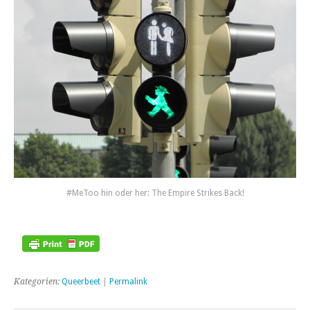
#MeToo hin oder her: The Empire Strikes Back!
Kategorien:
Queerbeet
|
Permalink