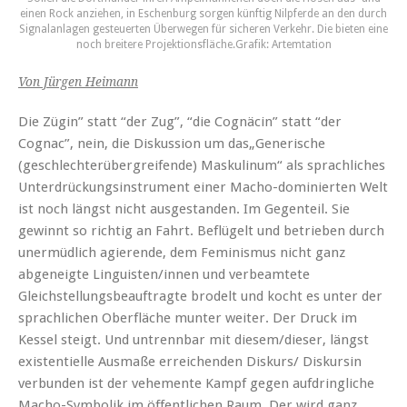
einen Rock anziehen, in Eschenburg sorgen künftig Nilpferde an den durch
Signalanlagen gesteuerten Überwegen für sicheren Verkehr. Die bieten eine
noch breitere Projektionsfläche.Grafik: Artemtation
Von Jürgen Heimann
Die Zügin” statt “der Zug”, “die Cognäcin” statt “der
Cognac”, nein, die Diskussion um das„Generische
(geschlechterübergreifende) Maskulinum“ als sprachliches
Unterdrückungsinstrument einer Macho-dominierten Welt
ist noch längst nicht ausgestanden. Im Gegenteil. Sie
gewinnt so richtig an Fahrt. Beflügelt und betrieben durch
unermüdlich agierende, dem Feminismus nicht ganz
abgeneigte Linguisten/innen und verbeamtete
Gleichstellungsbeauftragte brodelt und kocht es unter der
sprachlichen Oberfläche munter weiter. Der Druck im
Kessel steigt. Und untrennbar mit diesem/dieser, längst
existentielle Ausmaße erreichenden Diskurs/ Diskursin
verbunden ist der vehemente Kampf gegen aufdringliche
Macho-Symbolik im öffentlichen Raum.
Der wird ganz