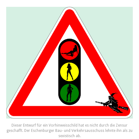
Dieser Entwurf für ein Vorhinweisschild hat es nicht durch die Zensur
geschafft. Der Eschenburger Bau- und Verkehrsausschuss lehnte ihn als zu
sexistisch ab.