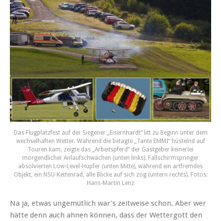
Das Flugplatzfest auf der Siegener „Eisernhardt“ litt zu Beginn unter dem
wechselhaften Wetter. Während die betagte „Tante EMMI“ hüstelnd auf
Touren kam, zeigte das „Arbeitspferd“ der Gastgeber keinerlei
morgendlicher Anlaufschwächen (unten links). Fallschirmspringer
absolvierten Low-Level-Hüpfer (unten Mitte), während ein artfremdes
Objekt, ein NSU-Kettenrad, alle Blicke auf sich zog (untern rechts). Fotos:
Hans-Martin Lenz
Na ja, etwas ungemütlich war’s zeitweise schon. Aber wer
hätte denn auch ahnen können, dass der Wettergott den