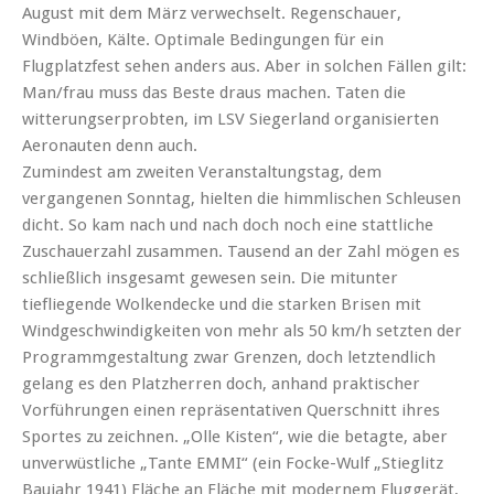
August mit dem März verwechselt. Regenschauer,
Windböen, Kälte. Optimale Bedingungen für ein
Flugplatzfest sehen anders aus. Aber in solchen Fällen gilt:
Man/frau muss das Beste draus machen. Taten die
witterungserprobten, im LSV Siegerland organisierten
Aeronauten denn auch.
Zumindest am zweiten Veranstaltungstag, dem
vergangenen Sonntag, hielten die himmlischen Schleusen
dicht. So kam nach und nach doch noch eine stattliche
Zuschauerzahl zusammen. Tausend an der Zahl mögen es
schließlich insgesamt gewesen sein. Die mitunter
tiefliegende Wolkendecke und die starken Brisen mit
Windgeschwindigkeiten von mehr als 50 km/h setzten der
Programmgestaltung zwar Grenzen, doch letztendlich
gelang es den Platzherren doch, anhand praktischer
Vorführungen einen repräsentativen Querschnitt ihres
Sportes zu zeichnen. „Olle Kisten“, wie die betagte, aber
unverwüstliche „Tante EMMI“ (ein Focke-Wulf „Stieglitz
Baujahr 1941) Fläche an Fläche mit modernem Fluggerät,