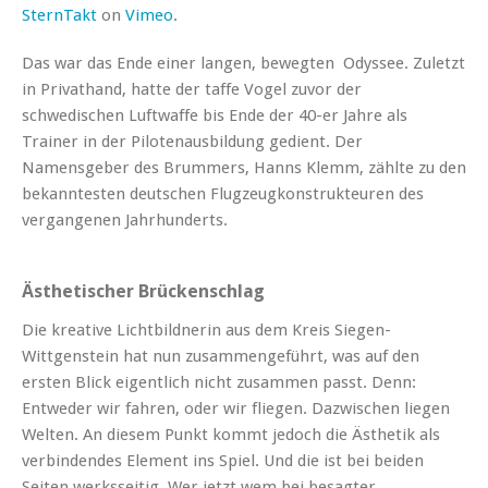
SternTakt
on
Vimeo
.
Das war das Ende einer langen, bewegten Odyssee. Zuletzt
in Privathand, hatte der taffe Vogel zuvor der
schwedischen Luftwaffe bis Ende der 40-er Jahre als
Trainer in der Pilotenausbildung gedient. Der
Namensgeber des Brummers, Hanns Klemm, zählte zu den
bekanntesten deutschen Flugzeugkonstrukteuren des
vergangenen Jahrhunderts.
Ästhetischer Brückenschlag
Die kreative Lichtbildnerin aus dem Kreis Siegen-
Wittgenstein hat nun zusammengeführt, was auf den
ersten Blick eigentlich nicht zusammen passt. Denn:
Entweder wir fahren, oder wir fliegen. Dazwischen liegen
Welten. An diesem Punkt kommt jedoch die Ästhetik als
verbindendes Element ins Spiel. Und die ist bei beiden
Seiten werksseitig. Wer jetzt wem bei besagter