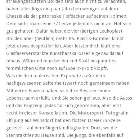
straßengestützten Boliden sind auch nicht zu verachten,
haben allerdings ein paar Jährchen weniger auf dem
Chassis als der pittoreske Tiefdecker auf seinen Holmen.
Dem sieht man seine 77 Lenze jedenfalls nicht an. Hat sich
gut gehalten. Dafür haben die vierrädrigen Leukoplast-
Boliden aber (deutlich) mehr PS. Plastik-Bomber klinkt
jetzt etwas despektierlich. Aber letztendlich läuft eine
Glasfaserverstärkte Kunstharzkarosserie genau darauf
hinaus. Während man bei der mit Stoff bespannten
himmlischen Oma noch auf (Sperr-)Holz klopft.
Was die drei malerischen Exponate außer dem
nachgewiesenen Seltenheitswert noch gemeinsam haben:
Mit deren Erwerb haben sich ihre Besitzer einen
Lebenstraum erfüllt. Und: Sie sehen geil aus. Also die Autos
und das Flugzeug. Jedes für sich genommen, aber erst
recht in dieser Konstellation. Die Motorsport-Fotografin
Elfi Jung aus Wilnsdorf hat den flotten Dreier in Szene
gesetzt – auf dem Siegerlandflughafen. Dort, wo die
Sterntakt’ler zu Hause sind. Die Jungs, die ebenfalls auf