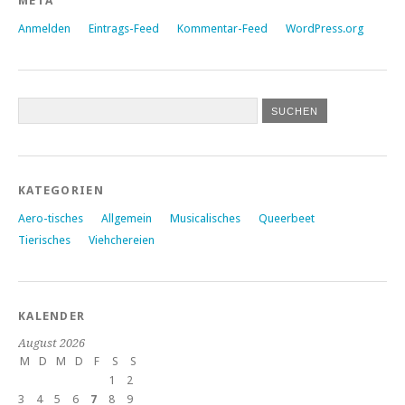
META
Anmelden
Eintrags-Feed
Kommentar-Feed
WordPress.org
KATEGORIEN
Aero-tisches
Allgemein
Musicalisches
Queerbeet
Tierisches
Viehchereien
KALENDER
August 2026
M
D
M
D
F
S
S
1
2
3
4
5
6
7
8
9