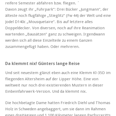
reifere Semester abfahr
e
n bzw. fliegen. ´
Davon zeugt ihr „Fuhrpark“: Drei Bücker „Jungmann“, der
älteste noch flugfähige „Stieglitz“ (Fw 44) der Welt und eine
Jodel D140c „Mousquetaire“. Bis auf letztere alles
Doppeldecker. Von diversen, noch auf ihre Reanimation
wartenden „Bausätzen“ ganz zu schweigen. Irgendwann
werden sich all diese Einzelteile zu einem Ganzen
zusammengefügt haben. Oder mehreren.
Da klemmt nix! Günters lange Reise
Und seit neuestem glänzt eben auch eine Klemm Kl-35D im
fliegenden Altersheim auf der Lipper Höhe. Eine von
weltweit nur noch drei existierenden Mustern in dieser
Einbeinfahrwerk-Version. Und da klemmt nix.
Die hochbetagte Dame hatten Friedrich Diehl und Thomas
Holz in Schweden angebaggert, um sie dann im Rahmen
eines dreitägigen und 1.100 Kilometer langen Parforceritts