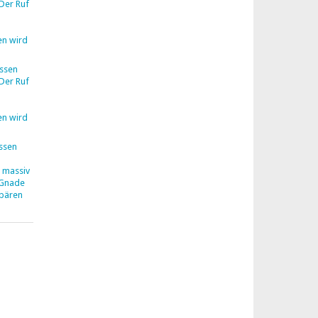
Der Ruf
en wird
ssen
Der Ruf
en wird
ssen
z massiv
 Gnade
hbären