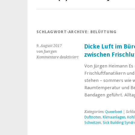
SCHLAGWORT-ARCHIVE:
BELÜFTUNG
Dicke Luft im Bü
9. August 2017
von Juergen
zwischen Frischl
für
Kommentare deaktiviert
Dicke
Von Jürgen Heimann Es i
Luft
Frischluftfanatikern und
im
Büro:
stehen – sommers wie w
Der
Raumtemperatur und Bel
ewige
Bandagen geführt. Allt
Kampf
zwischen
Frischluftfreaks
Kategorien:
Queerbeet
| Schl
und
Duftnoten
,
Klimaanlagen
,
Kohl
Frostlappen
Schwitzen
,
Sick Building Synd