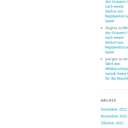
des Grauens: 
nach einem
Verbot von
Reptilienbörs
lauter
Slugma
zu
Me
des Grauens: 
nach einem
Verbot von
Reptilienbörs
lauter
Juergen
zu
He
fährt den
Wildtierschut
zurück: Keine
für die Wasc
ARCHIV
Dezember 2022
November 2022
Oktober 2022