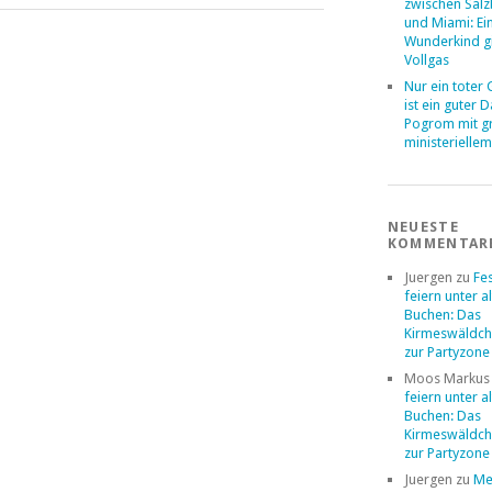
zwischen Sal
und Miami: Ei
Wunderkind g
Vollgas
Nur ein toter
ist ein guter 
Pogrom mit 
ministerielle
NEUESTE
KOMMENTAR
Juergen
zu
Fe
feiern unter a
Buchen: Das
Kirmeswäldch
zur Partyzone
Moos Markus
feiern unter a
Buchen: Das
Kirmeswäldch
zur Partyzone
Juergen
zu
Me