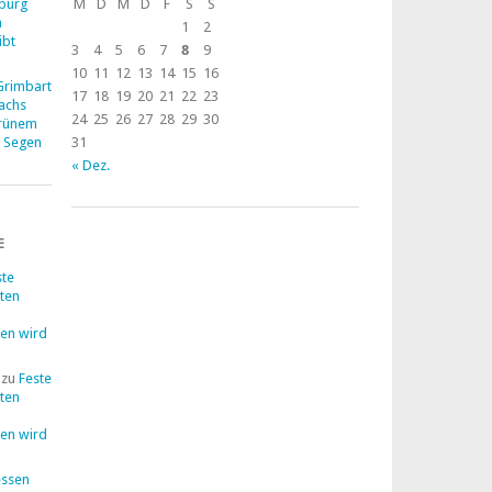
zburg
M
D
M
D
F
S
S
n
1
2
ibt
3
4
5
6
7
8
9
10
11
12
13
14
15
16
 Grimbart
17
18
19
20
21
22
23
Dachs
24
25
26
27
28
29
30
grünem
m Segen
31
« Dez.
E
ste
lten
en wird
zu
Feste
lten
en wird
ssen