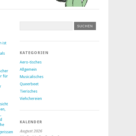
 ist
KATEGORIEN
als
Aero-tisches
Allgemein
ischer
r für
Musicalisches
Queerbeet
r
Tierisches
Viehchereien
icht
en,
,
nd
KALENDER
che
August 2026
gerissen