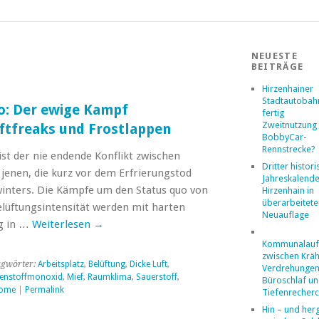
NEUESTE
BEITRÄGE
Hirzenhainer
Stadtautobahn
ro: Der ewige Kampf
fertig
Zweitnutzung 
uftfreaks und Frostlappen
BobbyCar-
Rennstrecke?
st der nie endende Konflikt zwischen
Dritter histor
 jenen, die kurz vor dem Erfrierungstod
Jahreskalende
inters. Die Kämpfe um den Status quo von
Hirzenhain in
überarbeitete
üftungsintensität werden mit harten
Neuauflage
ag in …
Weiterlesen
→
Kommunalaufs
zwischen Kräh
agwörter:
Arbeitsplatz
,
Belüftung
,
Dicke Luft
,
Verdrehungen
enstoffmonoxid
,
Mief
,
Raumklima
,
Sauerstoff
,
Büroschlaf u
rome
|
Permalink
Tiefenrecher
Hin – und her