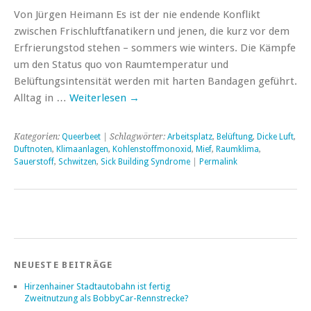
Von Jürgen Heimann Es ist der nie endende Konflikt
zwischen Frischluftfanatikern und jenen, die kurz vor dem
Erfrierungstod stehen – sommers wie winters. Die Kämpfe
um den Status quo von Raumtemperatur und
Belüftungsintensität werden mit harten Bandagen geführt.
Alltag in …
Weiterlesen
→
Kategorien:
Queerbeet
| Schlagwörter:
Arbeitsplatz
,
Belüftung
,
Dicke Luft
,
Duftnoten
,
Klimaanlagen
,
Kohlenstoffmonoxid
,
Mief
,
Raumklima
,
Sauerstoff
,
Schwitzen
,
Sick Building Syndrome
|
Permalink
NEUESTE BEITRÄGE
Hirzenhainer Stadtautobahn ist fertig
Zweitnutzung als BobbyCar-Rennstrecke?