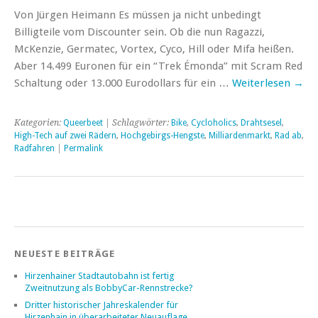
Von Jürgen Heimann Es müssen ja nicht unbedingt
Billigteile vom Discounter sein. Ob die nun Ragazzi,
McKenzie, Germatec, Vortex, Cyco, Hill oder Mifa heißen.
Aber 14.499 Euronen für ein “Trek Émonda” mit Scram Red
Schaltung oder 13.000 Eurodollars für ein …
Weiterlesen
→
Kategorien:
Queerbeet
| Schlagwörter:
Bike
,
Cycloholics
,
Drahtsesel
,
High-Tech auf zwei Rädern
,
Hochgebirgs-Hengste
,
Milliardenmarkt
,
Rad ab
,
Radfahren
|
Permalink
NEUESTE BEITRÄGE
Hirzenhainer Stadtautobahn ist fertig
Zweitnutzung als BobbyCar-Rennstrecke?
Dritter historischer Jahreskalender für
Hirzenhain in überarbeiteter Neuauflage