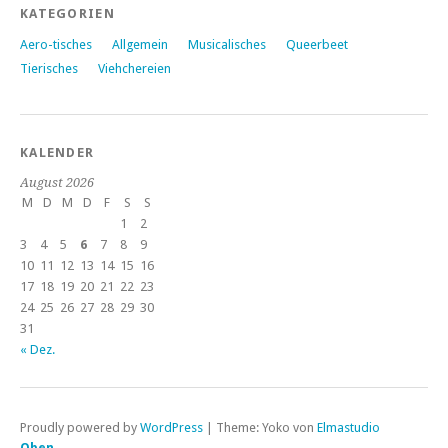
KATEGORIEN
Aero-tisches
Allgemein
Musicalisches
Queerbeet
Tierisches
Viehchereien
KALENDER
August 2026
M
D
M
D
F
S
S
1
2
3
4
5
6
7
8
9
10
11
12
13
14
15
16
17
18
19
20
21
22
23
24
25
26
27
28
29
30
31
« Dez.
Proudly powered by
WordPress
|
Theme: Yoko von
Elmastudio
Oben