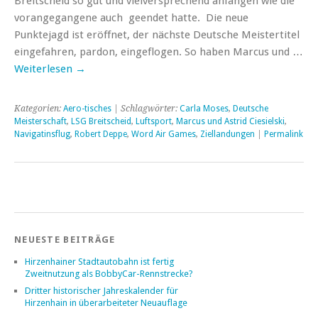
Breitscheid so gut und vielversprechend anfangen wie die
vorangegangene auch geendet hatte. Die neue
Punktejagd ist eröffnet, der nächste Deutsche Meistertitel
eingefahren, pardon, eingeflogen. So haben Marcus und …
Weiterlesen
→
Kategorien:
Aero-tisches
| Schlagwörter:
Carla Moses
,
Deutsche
Meisterschaft
,
LSG Breitscheid
,
Luftsport
,
Marcus und Astrid Ciesielski
,
Navigatinsflug
,
Robert Deppe
,
Word Air Games
,
Ziellandungen
|
Permalink
NEUESTE BEITRÄGE
Hirzenhainer Stadtautobahn ist fertig
Zweitnutzung als BobbyCar-Rennstrecke?
Dritter historischer Jahreskalender für
Hirzenhain in überarbeiteter Neuauflage