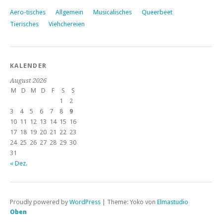
Aero-tisches
Allgemein
Musicalisches
Queerbeet
Tierisches
Viehchereien
KALENDER
August 2026
M
D
M
D
F
S
S
1
2
3
4
5
6
7
8
9
10
11
12
13
14
15
16
17
18
19
20
21
22
23
24
25
26
27
28
29
30
31
« Dez.
Proudly powered by
WordPress
|
Theme: Yoko von
Elmastudio
Oben