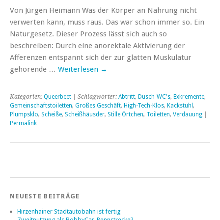
Von Jürgen Heimann Was der Körper an Nahrung nicht
verwerten kann, muss raus. Das war schon immer so. Ein
Naturgesetz. Dieser Prozess lässt sich auch so
beschreiben: Durch eine anorektale Aktivierung der
Afferenzen entspannt sich der zur glatten Muskulatur
gehörende …
Weiterlesen
→
Kategorien:
Queerbeet
| Schlagwörter:
Abtritt
,
Dusch-WC's
,
Exkremente
,
Gemeinschaftstoiletten
,
Großes Geschäft
,
High-Tech-Klos
,
Kackstuhl
,
Plumpsklo
,
Scheiße
,
Scheißhäusder
,
Stille Örtchen
,
Toiletten
,
Verdauung
|
Permalink
NEUESTE BEITRÄGE
Hirzenhainer Stadtautobahn ist fertig
Zweitnutzung als BobbyCar-Rennstrecke?