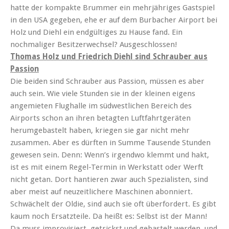
hatte der kompakte Brummer ein mehrjähriges Gastspiel
in den USA gegeben, ehe er auf dem Burbacher Airport bei
Holz und Diehl ein endgültiges zu Hause fand. Ein
nochmaliger Besitzerwechsel? Ausgeschlossen!
Thomas Holz und Friedrich Diehl sind Schrauber aus
Passion
Die beiden sind Schrauber aus Passion, müssen es aber
auch sein. Wie viele Stunden sie in der kleinen eigens
angemieten Flughalle im südwestlichen Bereich des
Airports schon an ihren betagten Luftfahrtgeräten
herumgebastelt haben, kriegen sie gar nicht mehr
zusammen. Aber es dürften in Summe Tausende Stunden
gewesen sein. Denn: Wenn’s irgendwo klemmt und hakt,
ist es mit einem Regel-Termin in Werkstatt oder Werft
nicht getan. Dort hantieren zwar auch Spezialisten, sind
aber meist auf neuzeitlichere Maschinen abonniert.
Schwächelt der Oldie, sind auch sie oft überfordert. Es gibt
kaum noch Ersatzteile. Da heißt es: Selbst ist der Mann!
Da muss improvisiert, getrickst und gebastelt werden, und