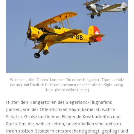
Wenn die „ollen Tanten“ kommen: Ein echter Hingucker. Thomas Holz
(vorne) und Friedrich Diehl unternehmen eine himmlische Sightseeing-
Tour. (Foto: Volker Hilpert)
Hinter den Hangartoren des Siegerland-Flughafens
parken, von der Öffentlichkeit kaum bemerkt, wahre
Schätze. Große und kleine. Fliegende Kostbarkeiten und
Raritäten, die, weil so selten, unverkäuflich sind und von
ihren stolzen Besitzern entsprechend gehegt, gepflegt und