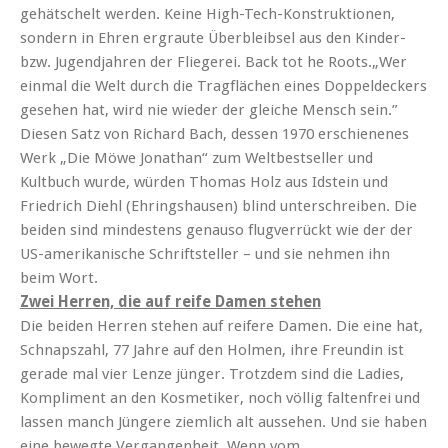
gehätschelt werden. Keine High-Tech-Konstruktionen,
sondern in Ehren ergraute Überbleibsel aus den Kinder-
bzw. Jugendjahren der Fliegerei. Back tot he Roots.
„Wer
einmal die Welt durch die Tragflächen eines Doppeldeckers
gesehen hat, wird nie wieder der gleiche Mensch sein.”
Diesen Satz von Richard Bach, dessen 1970 erschienenes
Werk „Die Möwe Jonathan“ zum Weltbestseller und
Kultbuch wurde, würden Thomas Holz aus Idstein und
Friedrich Diehl (Ehringshausen) blind unterschreiben. Die
beiden sind mindestens genauso flugverrückt wie der der
US-amerikanische Schriftsteller – und sie nehmen ihn
beim Wort.
Zwei Herren, die auf reife Damen stehen
Die beiden Herren stehen auf reifere Damen. Die eine hat,
Schnapszahl, 77 Jahre auf den Holmen, ihre Freundin ist
gerade mal vier Lenze jünger. Trotzdem sind die Ladies,
Kompliment an den Kosmetiker, noch völlig faltenfrei und
lassen manch Jüngere ziemlich alt aussehen. Und sie haben
eine bewegte Vergangenheit. Wenn vom