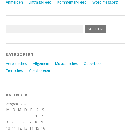
Anmelden
Eintrags-Feed
Kommentar-Feed
WordPress.org
KATEGORIEN
Aero-tisches
Allgemein
Musicalisches
Queerbeet
Tierisches
Viehchereien
KALENDER
August 2026
M
D
M
D
F
S
S
1
2
3
4
5
6
7
8
9
10
11
12
13
14
15
16