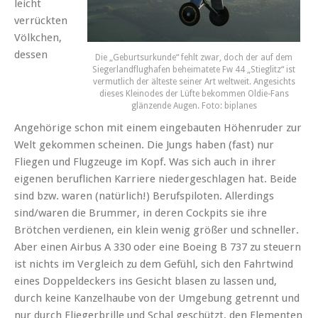
leicht
verrückten
Völkchen,
dessen
Die „Geburtsurkunde“ fehlt zwar, doch der auf dem
Siegerlandflughafen beheimatete Fw 44 „Stieglitz“ ist
vermutlich der älteste seiner Art weltweit. Angesichts
dieses Kleinodes der Lüfte bekommen Oldie-Fans
glänzende Augen. Foto: biplanes
Angehörige schon mit einem eingebauten Höhenruder zur
Welt gekommen scheinen. Die Jungs haben (fast) nur
Fliegen und Flugzeuge im Kopf. Was sich auch in ihrer
eigenen beruflichen Karriere niedergeschlagen hat. Beide
sind bzw. waren (natürlich!) Berufspiloten. Allerdings
sind/waren die Brummer, in deren Cockpits sie ihre
Brötchen verdienen, ein klein wenig größer und schneller.
Aber einen Airbus A 330 oder eine Boeing B 737 zu steuern
ist nichts im Vergleich zu dem Gefühl, sich den Fahrtwind
eines Doppeldeckers ins Gesicht blasen zu lassen und,
durch keine Kanzelhaube von der Umgebung getrennt und
nur durch Fliegerbrille und Schal geschützt, den Elementen