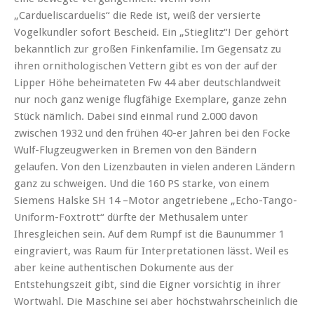
„Cardueliscarduelis“ die Rede ist, weiß der versierte
Vogelkundler sofort Bescheid. Ein „Stieglitz“! Der gehört
bekanntlich zur großen Finkenfamilie. Im Gegensatz zu
ihren ornithologischen Vettern gibt es von der auf der
Lipper Höhe beheimateten Fw 44 aber deutschlandweit
nur noch ganz wenige flugfähige Exemplare, ganze zehn
Stück nämlich. Dabei sind einmal rund 2.000 davon
zwischen 1932 und den frühen 40-er Jahren bei den Focke
Wulf-Flugzeugwerken in Bremen von den Bändern
gelaufen. Von den Lizenzbauten in vielen anderen Ländern
ganz zu schweigen. Und die 160 PS starke, von einem
Siemens Halske SH 14 –Motor angetriebene „Echo-Tango-
Uniform-Foxtrott“ dürfte der Methusalem unter
Ihresgleichen sein. Auf dem Rumpf ist die Baunummer 1
eingraviert, was Raum für Interpretationen lässt. Weil es
aber keine authentischen Dokumente aus der
Entstehungszeit gibt, sind die Eigner vorsichtig in ihrer
Wortwahl. Die Maschine sei aber höchstwahrscheinlich die