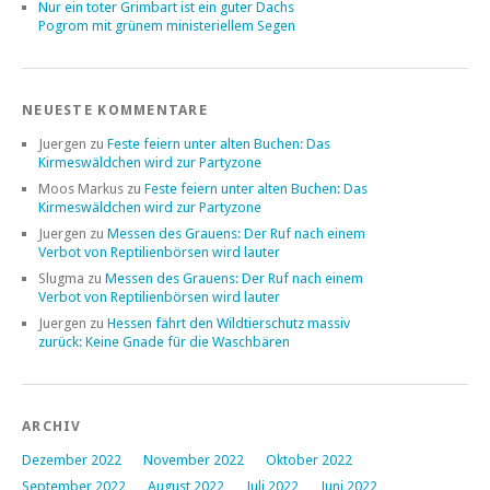
Nur ein toter Grimbart ist ein guter Dachs
Pogrom mit grünem ministeriellem Segen
NEUESTE KOMMENTARE
Juergen
zu
Feste feiern unter alten Buchen: Das
Kirmeswäldchen wird zur Partyzone
Moos Markus
zu
Feste feiern unter alten Buchen: Das
Kirmeswäldchen wird zur Partyzone
Juergen
zu
Messen des Grauens: Der Ruf nach einem
Verbot von Reptilienbörsen wird lauter
Slugma
zu
Messen des Grauens: Der Ruf nach einem
Verbot von Reptilienbörsen wird lauter
Juergen
zu
Hessen fährt den Wildtierschutz massiv
zurück: Keine Gnade für die Waschbären
ARCHIV
Dezember 2022
November 2022
Oktober 2022
September 2022
August 2022
Juli 2022
Juni 2022