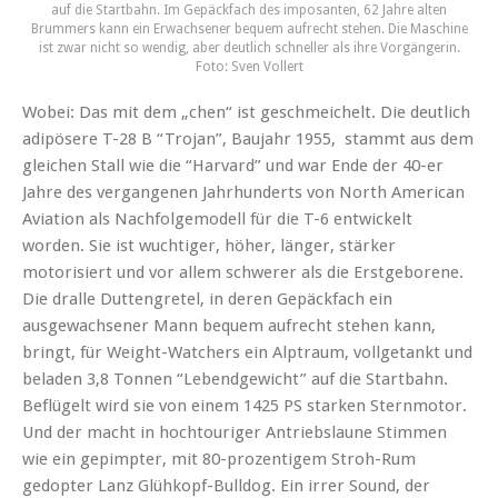
auf die Startbahn. Im Gepäckfach des imposanten, 62 Jahre alten
Brummers kann ein Erwachsener bequem aufrecht stehen. Die Maschine
ist zwar nicht so wendig, aber deutlich schneller als ihre Vorgängerin.
Foto: Sven Vollert
Wobei: Das mit dem „chen“ ist geschmeichelt. Die deutlich
adipösere T-28 B “Trojan”, Baujahr 1955, stammt aus dem
gleichen Stall wie die “Harvard” und war Ende der 40-er
Jahre des vergangenen Jahrhunderts von North American
Aviation als Nachfolgemodell für die T-6 entwickelt
worden. Sie ist wuchtiger, höher, länger, stärker
motorisiert und vor allem schwerer als die Erstgeborene.
Die dralle Duttengretel, in deren Gepäckfach ein
ausgewachsener Mann bequem aufrecht stehen kann,
bringt, für Weight-Watchers ein Alptraum, vollgetankt und
beladen 3,8 Tonnen “Lebendgewicht” auf die Startbahn.
Beflügelt wird sie von einem 1425 PS starken Sternmotor.
Und der macht in hochtouriger Antriebslaune Stimmen
wie ein gepimpter, mit 80-prozentigem Stroh-Rum
gedopter Lanz Glühkopf-Bulldog. Ein irrer Sound, der