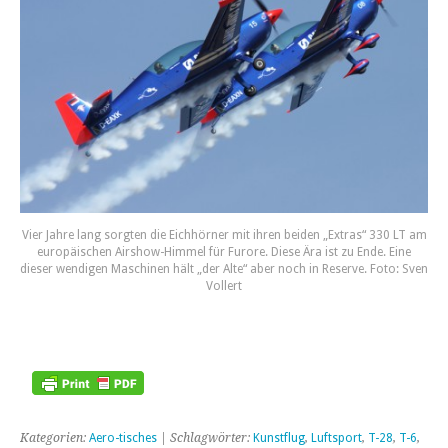
Vier Jahre lang sorgten die Eichhörner mit ihren beiden „Extras“ 330 LT am
europäischen Airshow-Himmel für Furore. Diese Ära ist zu Ende. Eine
dieser wendigen Maschinen hält „der Alte“ aber noch in Reserve. Foto: Sven
Vollert
Kategorien:
Aero-tisches
| Schlagwörter:
Kunstflug
,
Luftsport
,
T-28
,
T-6
,