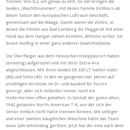
Tonnen. Von 6,2, um genau zu sein. So viel bringen die
beiden „Wuchtbrummen“, mit denen Familie Eichhorn ab
dieser Saison den europäischen Luftraum beschallt,
gemeinsam auf die Waage. Damit wären die Zeiten, in
denen die Piloten aus Bad Camberg ihr Fluggerät mit einer
Hand aus dem Hangar ziehen konnten, definitiv vorbei. Sie
boxen künftig in einer ganz anderen Gewichtsklasse.
Die Überflieger aus dem Hessischen Kneippkurort haben
(einseitig) aufgerüstet und mit ihrer Extra-Ära
abgeschlossen. Mit ihren beiden EA 330 LT hatten Vater
(80) und Sohn (45) in den vergangenen vier Jahren auf
unzähligen Airshows im In- und Ausland für Furore
gesorgt, aber sich nebenbei immer noch ein
Hintertürchen offen gehalten. In Gestalt der guten alten,
1942 gebauten North-American T-6, von der sich der
Senior einfach nicht hatte trennen können. Mit selbiger
und einer zweiten baugleichen Maschine hatte das Team
zuvor Jahrzehntelang geritten. Jetzt hat der eine nach dem