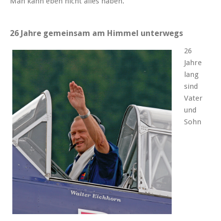
Man kann eben nicht alles haben.
26 Jahre gemeinsam am Himmel unterwegs
26
Jahre
lang
sind
Vater
und
Sohn