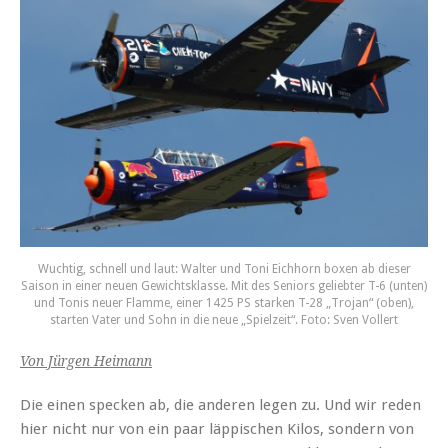
Wuchtig, schnell und laut: Walter und Toni Eichhorn boxen ab dieser
Saison in einer neuen Gewichtsklasse. Mit des Seniors geliebter T-6 (unten)
und Tonis neuer Flamme, einer 1425 PS starken T-28 „Trojan“ (oben),
starten Vater und Sohn in die neue „Spielzeit“. Foto: Sven Vollert
Von Jürgen Heimann
Die einen specken ab, die anderen legen zu. Und wir reden
hier nicht nur von ein paar läppischen Kilos, sondern von