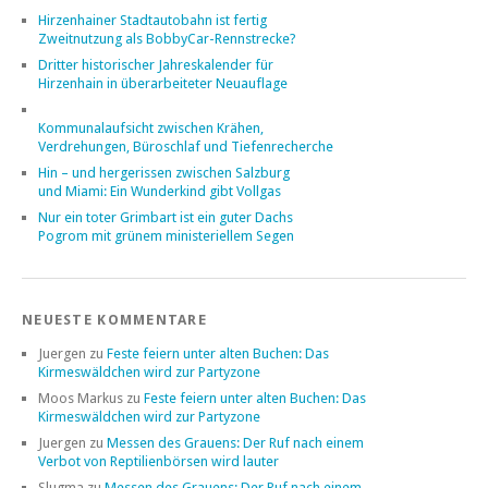
Hirzenhainer Stadtautobahn ist fertig
Zweitnutzung als BobbyCar-Rennstrecke?
Dritter historischer Jahreskalender für
Hirzenhain in überarbeiteter Neuauflage
Kommunalaufsicht zwischen Krähen,
Verdrehungen, Büroschlaf und Tiefenrecherche
Hin – und hergerissen zwischen Salzburg
und Miami: Ein Wunderkind gibt Vollgas
Nur ein toter Grimbart ist ein guter Dachs
Pogrom mit grünem ministeriellem Segen
NEUESTE KOMMENTARE
Juergen
zu
Feste feiern unter alten Buchen: Das
Kirmeswäldchen wird zur Partyzone
Moos Markus
zu
Feste feiern unter alten Buchen: Das
Kirmeswäldchen wird zur Partyzone
Juergen
zu
Messen des Grauens: Der Ruf nach einem
Verbot von Reptilienbörsen wird lauter
Slugma
zu
Messen des Grauens: Der Ruf nach einem