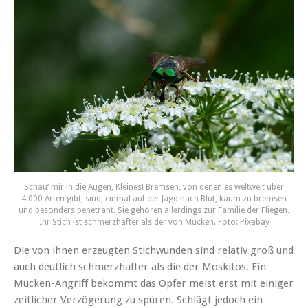
Schau‘ mir in die Augen, Kleines! Bremsen, von denen es weltweit über
4.000 Arten gibt, sind, einmal auf der Jagd nach Blut, kaum zu bremsen
und besonders penetrant. Sie gehören allerdings zur Familie der Fliegen.
Ihr Stich ist schmerzhafter als der von Mücken. Foto: Pixabay
Die von ihnen erzeugten Stichwunden sind relativ groß und
auch deutlich schmerzhafter als die der Moskitos. Ein
Mücken-Angriff bekommt das Opfer meist erst mit einiger
zeitlicher Verzögerung zu spüren. Schlägt jedoch ein