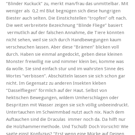
“Blinder Kuckuck” zu, merkt man/frau das unmittelbar. Mit
weniger als 0,2 ml Blut begnügen sich diese hungrigen
Biester auch selten. Die Einstichstellen “tropfen” oft nach.
Die weit verbreitete Bezeichnung “Blinde Fliege” basiert
vermutlich auf der falschen Annahme, die Tiere könnten
nicht sehen, weil sie sich durch Handbewegungen kaum
verscheuchen lassen. Aber diese “Brämen” blicken voll
durch. Haben sie einmal angedockt, geben diese kleinen
Monster freiwillig nie und nimmer klein bei, komme was
da wolle. Sie sind einfach stur und im wahrsten Sinne des
Wortes “verbissen”. Abschütteln lassen sie sich schon gar
nicht. Im Gegensatz zu anderen Insekten kleben
“Dasselfliegen” förmlich auf der Haut. Selbst von
hektischen Bewegungen, wildem Umherschlagen oder
Bespritzen mit Wasser zeigen sie sich völlig unbeeindruckt.
Untertauchen im Schwimmbad nutzt auch nix. Nach dem
Auftauchen sind die Draculas immer noch da. Da hilft nur
die Holzhammermethode. Und Tschüß! Doch Vorsicht! Wie
sagte einst Konfuzius? “Erst wenn eine Mücke auf Deinen