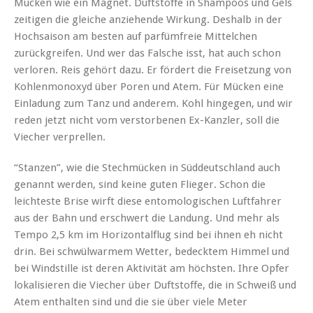
Mücken wie ein Magnet. Duftstoffe in Shampoos und Gels
zeitigen die gleiche anziehende Wirkung. Deshalb in der
Hochsaison am besten auf parfümfreie Mittelchen
zurückgreifen. Und wer das Falsche isst, hat auch schon
verloren. Reis gehört dazu. Er fördert die Freisetzung von
Kohlenmonoxyd über Poren und Atem. Für Mücken eine
Einladung zum Tanz und anderem. Kohl hingegen, und wir
reden jetzt nicht vom verstorbenen Ex-Kanzler, soll die
Viecher verprellen.
“Stanzen”, wie die Stechmücken in Süddeutschland auch
genannt werden, sind keine guten Flieger. Schon die
leichteste Brise wirft diese entomologischen Luftfahrer
aus der Bahn und erschwert die Landung. Und mehr als
Tempo 2,5 km im Horizontalflug sind bei ihnen eh nicht
drin. Bei schwülwarmem Wetter, bedecktem Himmel und
bei Windstille ist deren Aktivität am höchsten. Ihre Opfer
lokalisieren die Viecher über Duftstoffe, die in Schweiß und
Atem enthalten sind und die sie über viele Meter