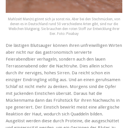
Mahlzeit! Man(n) gönnt sich ja sonst nix. Aber bei den Stechmücken, von
denen es in Deutschland rund 50 verschiedene Arten gibt, sind nur die
Weibchen blutgierig. Sie brauchen den roten Stoff zur Entwicklung ihrer
Eier. Foto: Pixabay
Die lästigen Blutsauger können ihren unfreiwilligen Wirten
aber nicht nur das gastronomisch servierte
Feierabendbier verhageln, sondern auch den lauen
Terrassenabend oder die Nachtruhe. Dies allein schon
durch ihr nerviges, hohes Sirren. Da reicht schon ein
einziger Eindringling völlig aus. Und an einen geruhsamen
Schlaf ist nicht mehr zu denken. Morgens sind die Opfer
mit juckenden Einstichen übersät. Daraus hat die
Mückenmama dann das Frühstück für ihren Nachwuchs in
spe generiert. Der Einstich bewirkt meist eine allergische
Reaktion der Haut, wodurch sich Quaddeln bilden.
Ausgelöst werden diese durch Proteine, die ausgeschüttet
und eingespritzt werden, um ein Gerinnen des Blutes zu