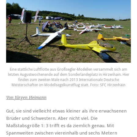
Eine stattliche Luftflotte aus Großsegler-Modellen versammelt sich am
letzten Augustwochenende auf dem Sonderlandeplatz in Hirzenhain. Hier
finden zum zweiten Male nach 2013 Internationale Deutsche
Meisterschaften im Modellsegelkunstflug statt. Foto: SFC Hirzenhain
Von Jürgen Heimann
Gut, sie sind vielleicht etwas kleiner als ihre erwachsenen
Brüder und Schwestern. Aber nicht viel. Die
Maßstabsgröße 1: 3 trifft es da ziemlich genau. Mit
Spannweiten zwischen viereinhalb und sechs Metern