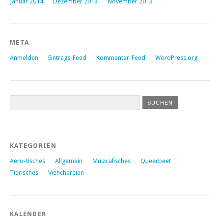
Januar 2014
Dezember 2013
November 2013
META
Anmelden
Eintrags-Feed
Kommentar-Feed
WordPress.org
KATEGORIEN
Aero-tisches
Allgemein
Musicalisches
Queerbeet
Tierisches
Viehchereien
KALENDER