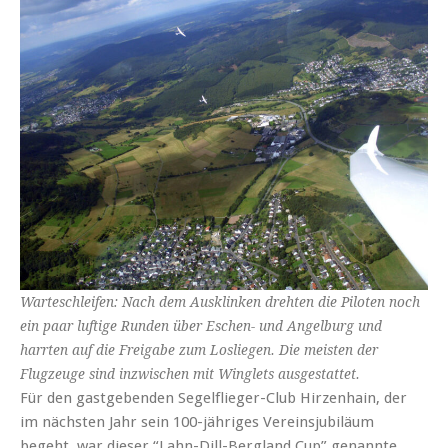
Warteschleifen: Nach dem Ausklinken drehten die Piloten noch
ein paar luftige Runden über Eschen- und Angelburg und
harrten auf die Freigabe zum Losliegen. Die meisten der
Flugzeuge sind inzwischen mit Winglets ausgestattet.
Für den gastgebenden Segelflieger-Club Hirzenhain, der
im nächsten Jahr sein 100-jähriges Vereinsjubiläum
begeht, war dieser “Lahn-Dill-Bergland Cup” genannte