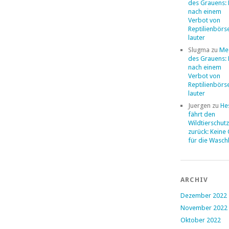
des Grauens: 
nach einem
Verbot von
Reptilienbörs
lauter
Slugma
zu
Me
des Grauens: 
nach einem
Verbot von
Reptilienbörs
lauter
Juergen
zu
He
fährt den
Wildtierschut
zurück: Keine
für die Wasc
ARCHIV
Dezember 2022
November 2022
Oktober 2022