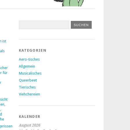
 ist
KATEGORIEN
als
Aero-tisches
Allgemein
ischer
r für
Musicalisches
Queerbeet
r
Tierisches
Viehchereien
icht
en,
,
nd
KALENDER
che
August 2026
gerissen