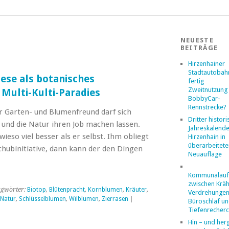
NEUESTE
BEITRÄGE
Hirzenhainer
Stadtautobahn
ese als botanisches
fertig
Zweitnutzung 
 Multi-Kulti-Paradies
BobbyCar-
Rennstrecke?
 Garten- und Blumenfreund darf sich
Dritter histor
und die Natur ihren Job machen lassen.
Jahreskalende
ieso viel besser als er selbst. Ihm obliegt
Hirzenhain in
überarbeitete
schubinitiative, dann kann der den Dingen
Neuauflage
Kommunalaufs
zwischen Kräh
agwörter:
Biotop
,
Blütenpracht
,
Kornblumen
,
Kräuter
,
Verdrehungen
Natur
,
Schlüsselblumen
,
Wilblumen
,
Zierrasen
|
Büroschlaf u
Tiefenrecher
Hin – und her