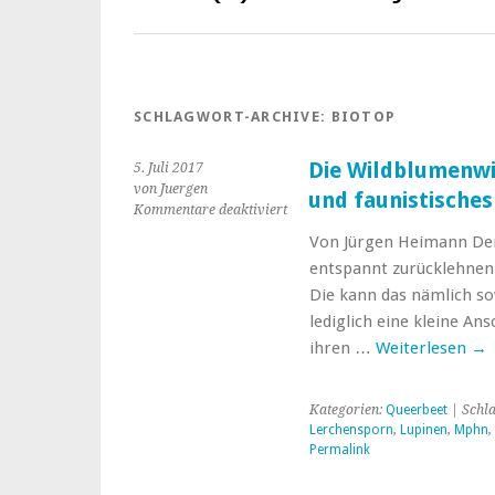
SCHLAGWORT-ARCHIVE:
BIOTOP
Die Wildblumenwi
5. Juli 2017
von Juergen
und faunistisches
für
Kommentare deaktiviert
Die
Von Jürgen Heimann Der
Wildblumenwiese
entspannt zurücklehnen 
als
botanisches
Die kann das nämlich sow
und
lediglich eine kleine An
faunistisches
ihren …
Weiterlesen
→
Multi-
Kulti-
Paradies
Kategorien:
Queerbeet
| Schl
Lerchensporn
,
Lupinen
,
Mphn
,
Permalink