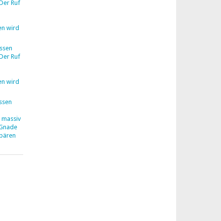
Der Ruf
en wird
ssen
Der Ruf
en wird
ssen
z massiv
 Gnade
hbären