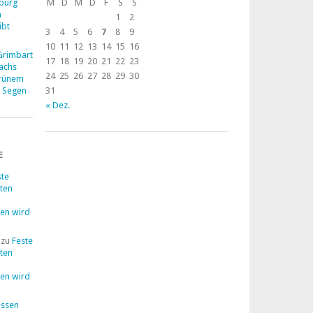
zburg
M
D
M
D
F
S
S
n
1
2
ibt
3
4
5
6
7
8
9
10
11
12
13
14
15
16
 Grimbart
17
18
19
20
21
22
23
Dachs
24
25
26
27
28
29
30
grünem
m Segen
31
« Dez.
E
ste
lten
en wird
zu
Feste
lten
en wird
ssen