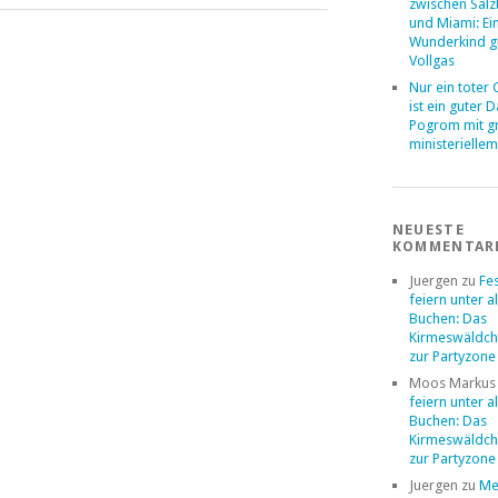
zwischen Sal
und Miami: Ei
Wunderkind g
Vollgas
Nur ein toter
ist ein guter 
Pogrom mit 
ministerielle
NEUESTE
KOMMENTAR
Juergen
zu
Fe
feiern unter a
Buchen: Das
Kirmeswäldch
zur Partyzone
Moos Markus
feiern unter a
Buchen: Das
Kirmeswäldch
zur Partyzone
Juergen
zu
Me