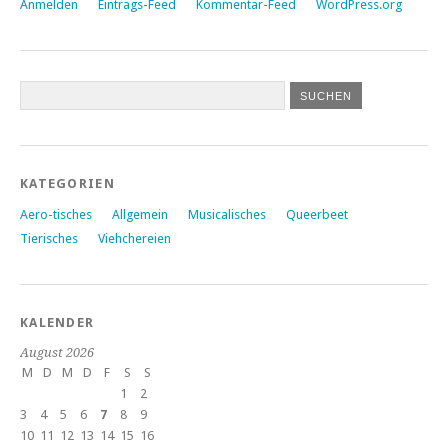
Anmelden
Eintrags-Feed
Kommentar-Feed
WordPress.org
KATEGORIEN
Aero-tisches
Allgemein
Musicalisches
Queerbeet
Tierisches
Viehchereien
KALENDER
August 2026
M
D
M
D
F
S
S
1
2
3
4
5
6
7
8
9
10
11
12
13
14
15
16