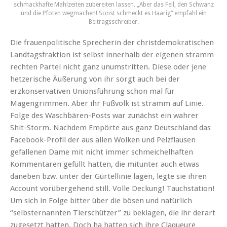
schmackhafte Mahlzeiten zubereiten lassen. „Aber das Fell, den Schwanz
und die Pfoten wegmachen! Sonst schmeckt es Haarig“ empfahl ein
Beitragsschreiber.
Die frauenpolitische Sprecherin der christdemokratischen
Landtagsfraktion ist selbst innerhalb der eigenen stramm
rechten Partei nicht ganz unumstritten. Diese oder jene
hetzerische Äußerung von ihr sorgt auch bei der
erzkonservativen Unionsführung schon mal für
Magengrimmen. Aber ihr Fußvolk ist stramm auf Linie.
Folge des Waschbären-Posts war zunächst ein wahrer
Shit-Storm. Nachdem Empörte aus ganz Deutschland das
Facebook-Profil der aus allen Wolken und Pelzflausen
gefallenen Dame mit nicht immer schmeichelhaften
Kommentaren gefüllt hatten, die mitunter auch etwas
daneben bzw. unter der Gürtellinie lagen, legte sie ihren
Account vorübergehend still. Volle Deckung! Tauchstation!
Um sich in Folge bitter über die bösen und natürlich
“selbsternannten Tierschützer” zu beklagen, die ihr derart
zugesetzt hatten. Doch ha hatten sich ihre Claqueure