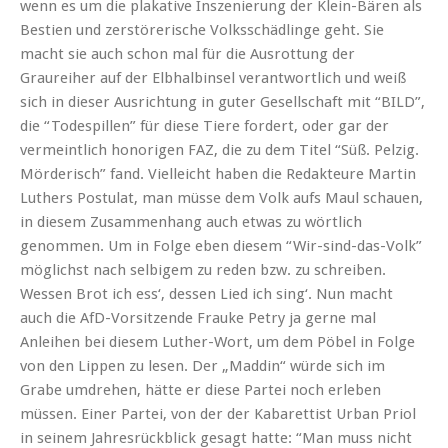
wenn es um die plakative Inszenierung der Klein-Bären als
Bestien und zerstörerische Volksschädlinge geht. Sie
macht sie auch schon mal für die Ausrottung der
Graureiher auf der Elbhalbinsel verantwortlich und weiß
sich in dieser Ausrichtung in guter Gesellschaft mit “BILD”,
die “Todespillen” für diese Tiere fordert, oder gar der
vermeintlich honorigen FAZ, die zu dem Titel “Süß. Pelzig.
Mörderisch” fand. Vielleicht haben die Redakteure Martin
Luthers Postulat, man müsse dem Volk aufs Maul schauen,
in diesem Zusammenhang auch etwas zu wörtlich
genommen. Um in Folge eben diesem “Wir-sind-das-Volk”
möglichst nach selbigem zu reden bzw. zu schreiben.
Wessen Brot ich ess‘, dessen Lied ich sing‘. Nun macht
auch die AfD-Vorsitzende Frauke Petry ja gerne mal
Anleihen bei diesem Luther-Wort, um dem Pöbel in Folge
von den Lippen zu lesen. Der „Maddin“ würde sich im
Grabe umdrehen, hätte er diese Partei noch erleben
müssen. Einer Partei, von der der Kabarettist Urban Priol
in seinem Jahresrückblick gesagt hatte: “Man muss nicht