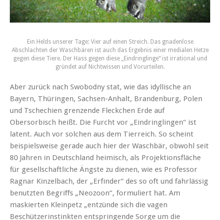
Ein Helds unserer Tage: Vier auf einen Streich. Das gnadenlose
Abschlachten der Waschbären ist auch das Ergebnis einer medialen Hetze
gegen diese Tiere. Der Hass gegen diese „Eindringlinge“ ist irrational und
gründet auf Nichtwissen und Vorurteilen.
Aber zurück nach Swobodny stat, wie das idyllische an
Bayern, Thüringen, Sachsen-Anhalt, Brandenburg, Polen
und Tschechien grenzende Fleckchen Erde auf
Obersorbisch heißt. Die Furcht vor „Eindringlingen“ ist
latent. Auch vor solchen aus dem Tierreich. So scheint
beispielsweise gerade auch hier der Waschbär, obwohl seit
80 Jahren in Deutschland heimisch, als Projektionsfläche
für gesellschaftliche Ängste zu dienen, wie es Professor
Ragnar Kinzelbach, der „Erfinder“ des so oft und fahrlässig
benutzten Begriffs „Neozoon“, formuliert hat. Am
maskierten Kleinpetz „entzünde sich die vagen
Beschützerinstinkten entspringende Sorge um die