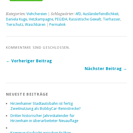
Kategorien:
Viehchereien
| Schlagwörter:
AfD
,
Ausländerfeindlichkeit
,
Daniela Kuge
,
Hetzkampagne
,
PEGIDA
,
Rassistische Gewalt
,
Tierhasser
,
Tierschutz
,
Waschbären
|
Permalink
KOMMENTARE SIND GESCHLOSSEN.
← Vorheriger Beitrag
Nächster Beitrag →
NEUESTE BEITRÄGE
Hirzenhainer Stadtautobahn ist fertig
Zweitnutzung als BobbyCar-Rennstrecke?
Dritter historischer Jahreskalender für
Hirzenhain in überarbeiteter Neuauflage
Kommunalaufsicht zwischen Krähen,